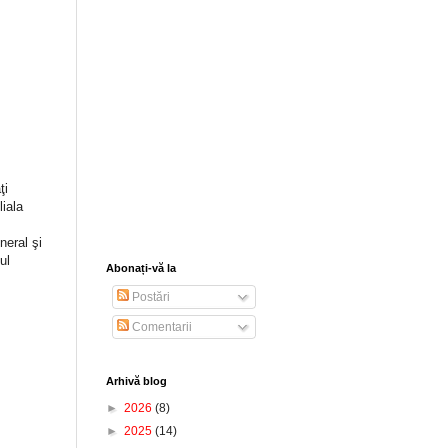
ţi
liala
neral şi
ul
Abonați-vă la
Postări
Comentarii
Arhivă blog
►
2026
(8)
►
2025
(14)