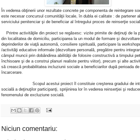
În vederea obţinerii unor rezultate concrete pe componenta de reintegrare so
este necesar concursul comunităţii locale, în dubla ei calitate : de partener a
serviciului penitenciar şi de beneficiar al întregului proces de reinserţie soc
Printre activităţile din proiect se regăsesc: vizite primite de deţinuţi de la p
din localitatea de domiciliu, participarea la un modul de formare şi dezvoltare
deprinderilor de viaţă autonomă, consiliere spirituală, participare la workshopu
/activităţi educative informale (dezvoltare personală, pregătire pentru integrar
câmpul muncii prin dobândirea abilităţii de folosire constructivă a timpului pe
închisoare şi de a construi planuri realiste pentru viitor), precum şi alte activi
să crească probabilitatea incluziunii sociale a beneficiarilor după perioada de
încarcerare.
Scopul acestui proiect îl constituie creşterea gradului de inte
socială a deţinuţilor participanţi, sprijinirea lor în vederea reinserţiei şi reducer
fenomenului de excluziune socială.
Niciun comentariu: