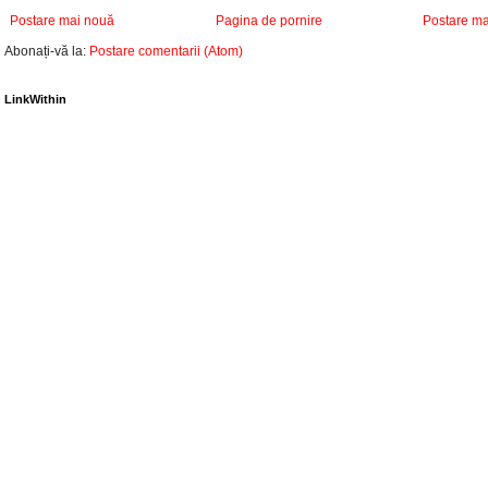
Postare mai nouă
Pagina de pornire
Postare ma
Abonați-vă la:
Postare comentarii (Atom)
LinkWithin