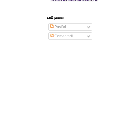
Află primul
Postări
Comentarii