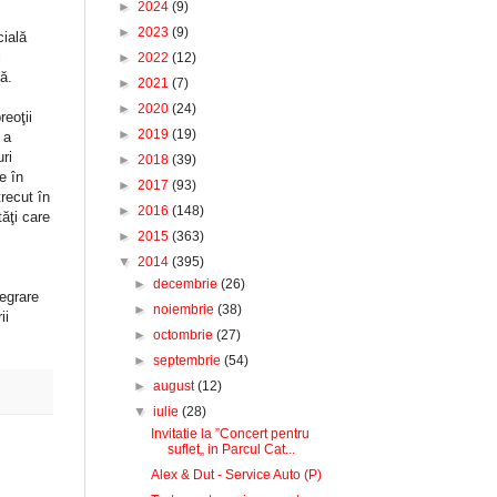
►
2024
(9)
►
2023
(9)
cială
l
►
2022
(12)
ială.
►
2021
(7)
►
2020
(24)
reoţii
►
2019
(19)
 a
ri
►
2018
(39)
e în
►
2017
(93)
trecut în
►
2016
(148)
tăţi care
►
2015
(363)
▼
2014
(395)
►
decembrie
(26)
grare
►
noiembrie
(38)
ii
►
octombrie
(27)
►
septembrie
(54)
►
august
(12)
▼
iulie
(28)
Invitatie la ”Concert pentru
suflet„ in Parcul Cat...
Alex & Dut - Service Auto (P)