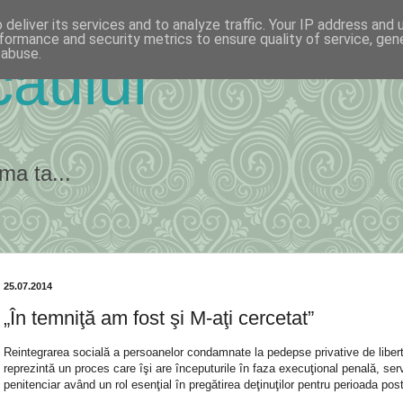
deliver its services and to analyze traffic. Your IP address and
formance and security metrics to ensure quality of service, ge
 abuse.
ăului
ma ta...
25.07.2014
„În temniţă am fost şi M-aţi cercetat”
Reintegrarea socială a persoanelor condamnate la pedepse privative de liber
reprezintă un proces care îşi are începuturile în faza execuţional penală, serv
penitenciar având un rol esenţial în pregătirea deţinuţilor pentru perioada pos