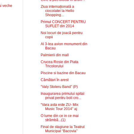
i veche
Ziua internațională a
ciocolatei la Hello
Shopping...
Primul CONCERT PENTRU
SUFLET din 2014
Noi locuri de joacă pentru
copii
Al 3-lea avion monument din
Bacau
Palmierii din mall
Crucea Rosie din Piata
Tricolorului
Piscine si bazine din Bacau
Cămătari în arest
“Valy Stoleru Band” (P)
Inaugurarea primului spital
privat pentru boli cro...
“Vara asta este ZU- Mix
Music Tour 2014” aj
O lume din ce in ce mai
strâmbă...(1)
Final de stagiune la Teatrul
Municipal “Bacovia”