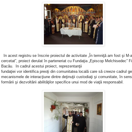
In acest registru se înscrie proiectul de activitate „În temniţă am fost şi M-a
cercetat”, proiect derulat în parteneriat cu Fundaţia „Episcop Melchisedec” Fi
Bacău. In cadrul acestui proiect, reprezentanţii
fundaţiei vor identifica preoţi din comunitatea locală care să creeze cadrul ge
mecanismele de interacţiune dintre deţinuţii custodiaţi şi comunitate, în sens
formării şi dezvoltării abilităţilor specifice unui mod de viaţă responsabil.