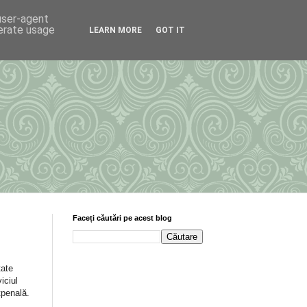
 user-agent
nerate usage
LEARN MORE
GOT IT
Faceți căutări pe acest blog
tate
iciul
tpenală.