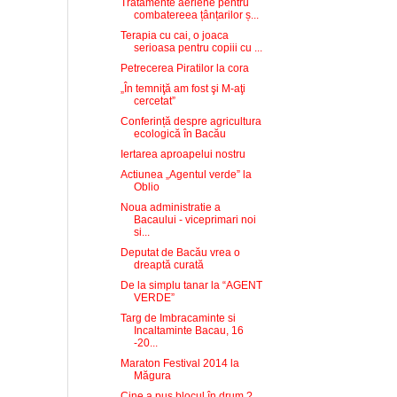
Tratamente aeriene pentru
combatereea țânțarilor ș...
Terapia cu cai, o joaca
serioasa pentru copiii cu ...
Petrecerea Piratilor la cora
„În temniţă am fost şi M-aţi
cercetat”
Conferință despre agricultura
ecologică în Bacău
Iertarea aproapelui nostru
Actiunea „Agentul verde” la
Oblio
Noua administratie a
Bacaului - viceprimari noi
si...
Deputat de Bacău vrea o
dreaptă curată
De la simplu tanar la “AGENT
VERDE”
Targ de Imbracaminte si
Incaltaminte Bacau, 16
-20...
Maraton Festival 2014 la
Măgura
Cine a pus blocul în drum ?