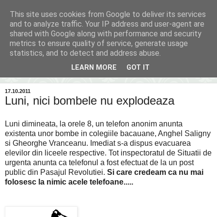
This site uses cookies from Google to deliver its services
Inima Bacăului
and to analyze traffic. Your IP address and user-agent are
shared with Google along with performance and security
metrics to ensure quality of service, generate usage
Din inima Bacăului...spre inima ta...
statistics, and to detect and address abuse.
LEARN MORE
GOT IT
▼
17.10.2011
Luni, nici bombele nu explodeaza
Luni dimineata, la orele 8, un telefon anonim anunta
existenta unor bombe in colegiile bacauane, Anghel Saligny
si Gheorghe Vranceanu. Imediat s-a dispus evacuarea
elevilor din liceele respective. Tot inspectoratul de Situatii de
urgenta anunta ca telefonul a fost efectuat de la un post
public din Pasajul Revolutiei.
Si care credeam ca nu mai
folosesc la nimic acele telefoane.....