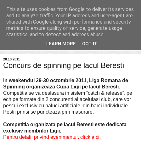
This site uses cookies from Google to deliver its services
Inima Bacăului
and to analyze traffic. Your IP address and user-agent are
shared with Google along with performance and security
metrics to ensure quality of service, generate usage
Din inima Bacăului...spre inima ta...
statistics, and to detect and address abuse.
LEARN MORE
GOT IT
▼
28.10.2011
Concurs de spinning pe lacul Beresti
In weekendul 29-30 octombrie 2011, Liga Romana de
Spinning organizeaza Cupa Ligii pe lacul Beresti.
Competitia se va desfasura in sistem “catch & release”, pe
echipe formate din 2 concurenti ai aceluiasi club, care vor
pescui exclusiv cu naluci artificiale, din barci individuale.
Pestii prinsi se puncteaza prin masurare.
Competitia organizata pe lacul Beresti este dedicata
exclusiv membrilor Ligii.
Pentru detalii privind evenimentul, click aici.