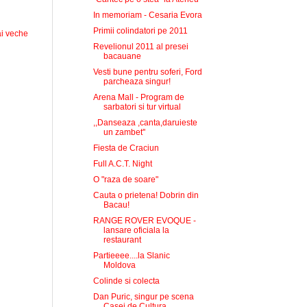
In memoriam - Cesaria Evora
Primii colindatori pe 2011
i veche
Revelionul 2011 al presei
bacauane
Vesti bune pentru soferi, Ford
parcheaza singur!
Arena Mall - Program de
sarbatori si tur virtual
,,Danseaza ,canta,daruieste
un zambet''
Fiesta de Craciun
Full A.C.T. Night
O "raza de soare"
Cauta o prietena! Dobrin din
Bacau!
RANGE ROVER EVOQUE -
lansare oficiala la
restaurant
Partieeee....la Slanic
Moldova
Colinde si colecta
Dan Puric, singur pe scena
Casei de Cultura