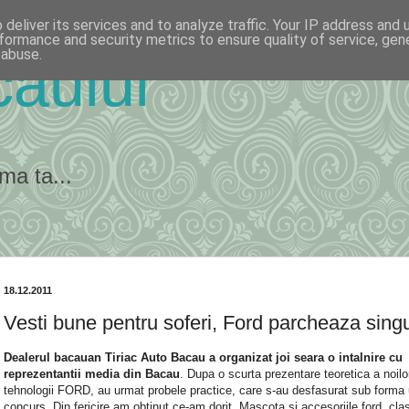
deliver its services and to analyze traffic. Your IP address and
formance and security metrics to ensure quality of service, ge
 abuse.
ăului
ma ta...
18.12.2011
Vesti bune pentru soferi, Ford parcheaza singu
Dealerul bacauan Tiriac Auto Bacau a organizat joi seara o intalnire cu
reprezentantii media din Bacau
. Dupa o scurta prezentare teoretica a noilo
tehnologii FORD, au urmat probele practice, care s-au desfasurat sub forma 
concurs. Din fericire am obtinut ce-am dorit. Mascota si accesoriile ford, cla