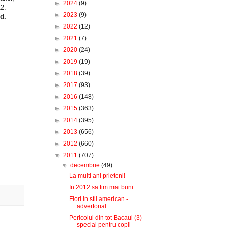
►
2024
(9)
12.
►
2023
(9)
d.
►
2022
(12)
►
2021
(7)
►
2020
(24)
►
2019
(19)
►
2018
(39)
►
2017
(93)
►
2016
(148)
►
2015
(363)
►
2014
(395)
►
2013
(656)
►
2012
(660)
▼
2011
(707)
▼
decembrie
(49)
La multi ani prieteni!
In 2012 sa fim mai buni
Flori in stil american -
advertorial
Pericolul din tot Bacaul (3)
special pentru copii