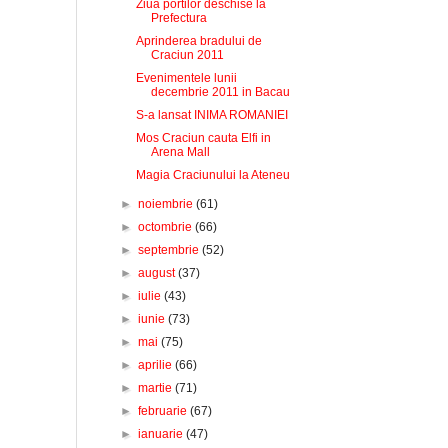
Ziua portilor deschise la
Prefectura
Aprinderea bradului de
Craciun 2011
Evenimentele lunii
decembrie 2011 in Bacau
S-a lansat INIMA ROMANIEI
Mos Craciun cauta Elfi in
Arena Mall
Magia Craciunului la Ateneu
►
noiembrie
(61)
►
octombrie
(66)
►
septembrie
(52)
►
august
(37)
►
iulie
(43)
►
iunie
(73)
►
mai
(75)
►
aprilie
(66)
►
martie
(71)
►
februarie
(67)
►
ianuarie
(47)