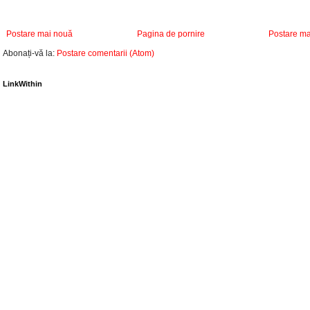
Postare mai nouă
Pagina de pornire
Postare ma
Abonați-vă la:
Postare comentarii (Atom)
LinkWithin