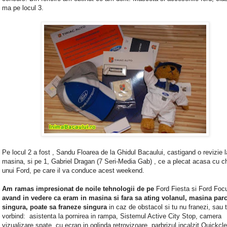
ma pe locul 3.
Pe locul 2 a fost , Sandu Floarea de la Ghidul Bacaului, castigand o revizie l
masina, si pe 1, Gabriel Dragan (7 Seri-Media Gab) , ce a plecat acasa cu ch
unui Ford, pe care il va conduce acest weekend.
Am ramas impresionat de noile tehnologii de pe
Ford Fiesta si Ford Foc
avand in vedere ca eram in masina si fara sa ating volanul, masina par
singura, poate sa franeze singura
in caz de obstacol si tu nu franezi, sau 
vorbind: asistenta la pornirea in rampa, Sistemul Active City Stop, camera
vizualizare spate, cu ecran in oglinda retrovizoare, parbrizul incalzit Quickcl