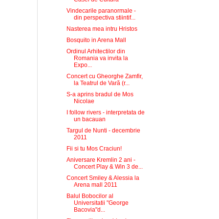
Vindecarile paranormale -
din perspectiva stiintif...
Nasterea mea intru Hristos
Bosquito in Arena Mall
Ordinul Arhitectilor din
Romania va invita la
Expo...
Concert cu Gheorghe Zamfir,
la Teatrul de Vară (r...
S-a aprins bradul de Mos
Nicolae
I follow rivers - interpretata de
un bacauan
Targul de Nunti - decembrie
2011
Fii si tu Mos Craciun!
Aniversare Kremlin 2 ani -
Concert Play & Win 3 de...
Concert Smiley & Alessia la
Arena mall 2011
Balul Bobocilor al
Universitatii "George
Bacovia"d...