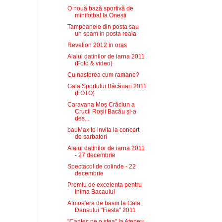
O nouă bază sportivă de
minifotbal la Onești
Tampoanele din posta sau
un spam in posta reala
Revelion 2012 in oras
Alaiul datinilor de iarna 2011
(Foto & video)
Cu nasterea cum ramane?
Gala Sportului Băcăuan 2011
(FOTO)
Caravana Moș Crăciun a
Crucii Roșii Bacău și-a
des...
bauMax te invita la concert
de sarbatori
Alaiul datinilor de iarna 2011
- 27 decembrie
Spectacol de colinde - 22
decembrie
Premiu de excelenta pentru
Inima Bacaului
Atmosfera de basm la Gala
Dansului "Fiesta" 2011
"Cantec pe o stea" la Ateneu