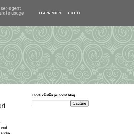
 user-agent
nerate usage
LEARN MORE
GOT IT
Faceți căutări pe acest blog
r!
r
unui
sandu-