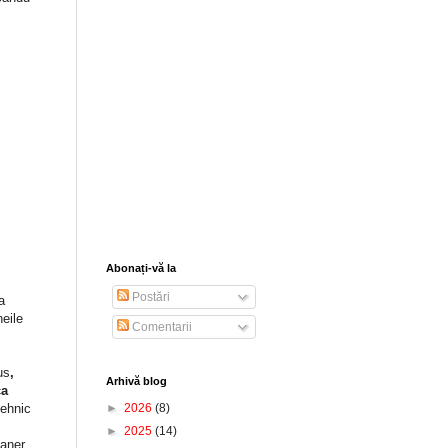
Abonați-vă la
Postări
a
eile
Comentarii
us
,
Arhivă blog
ca
tehnic
►
2026
(8)
►
2025
(14)
eaner,