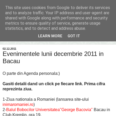
This site uses cookies from Google to deliver its services
Inima Bacăului
and to analyze traffic. Your IP address and user-agent are
shared with Google along with performance and security
metrics to ensure quality of service, generate usage
Din inima Bacăului...spre inima ta...
statistics, and to detect and address abuse.
LEARN MORE
GOT IT
▼
02.12.2011
Evenimentele lunii decembrie 2011 in
Bacau
O parte din Agenda personala:)
Gasiti detalii dand un click pe fiecare link. Prima cifra
reprezinta ziua.
1-Ziua nationala a Romaniei (lansarea site-ului
inimaromaniei.ro
)
2-
Balul Bobocilor Universitatea"George Bacovia"
Bacau in
Club Kremlin, ora 19.