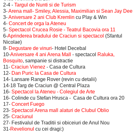
2-4 -
Targul de Nunti si de Turism
3-
Arena mall-
Smiley, Alessia, Maximilian si Sean Jay Dee
3-
Aniversare 2 ani Club Kremlin
cu Play & Win
4-
Concert de orga la Ateneu
5-
Spectacol Crucea Rosie - Teatrul Bacovia ora 11
6-
Aprinderea bradului de Craciun si spectacol
(Sfantul
Nicolae)
8-
Degustare de vinuri
- Hotel Decebal
10-
Aniversare 4 ani Arena Mall
- spectacol
Raluka,
Bosquito
, sampanie si distractie
11-
Craciun Vienez
- Casa de Cultura
12-
Dan Puric la Casa de Cultura
14- Lansare Range Rover (revin cu detalii)
14-18 Targ de Craciun @ Central Plaza
16-
Spectacol la Ateneu - Colegiul de Arte
16- Colinde cu Stefan Hrusca - Casa de Cultura ora 20
17-
Concert Fuego
23-
Spectacol Arena mall alaturi de Clubul Oblio
25-
Craciunul
27- Festivalul de Traditii si obiceiuri de Anul Nou
31-
Revelionul
cu cei dragi:)