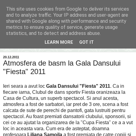
This site uses cookies from Google to deliver its services
Inima Bacăului
and to analyze traffic. Your IP address and user-agent are
shared with Google along with performance and security
metrics to ensure quality of service, generate usage
Din inima Bacăului...spre inima ta...
statistics, and to detect and address abuse.
LEARN MORE
GOT IT
▼
20.12.2011
Atmosfera de basm la Gala Dansului
"Fiesta" 2011
Ieri seara a avut loc
Gala Dansului "Fiesta" 2011
. Ca in
fiecare iarna, Clubul de dans sportiv Fiesta oranizeaza la
Casa de Cultura, un superb spectacol. Si anul acesta,
atmosfera a fost de sarbatori, iar pret de 3 ore, scena a fost
calcata de sute de perechi de pantofi, gata lustruiti pentru
spectacol. Au foast premiati dansatorii clubului, sponsorii, si
cei ce au ajutat la organizarea de la "Cupa Fiesta" ce a a vut
loc in aceasta vara. Cum era de asteptat, doamna
profesoara
Liliana Samoila
a fost premiata de catre copiii si