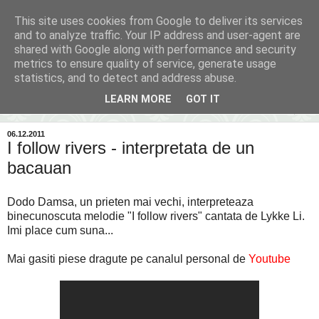
This site uses cookies from Google to deliver its services
Inima Bacăului
and to analyze traffic. Your IP address and user-agent are
shared with Google along with performance and security
metrics to ensure quality of service, generate usage
Din inima Bacăului...spre inima ta...
statistics, and to detect and address abuse.
LEARN MORE
GOT IT
▼
06.12.2011
I follow rivers - interpretata de un
bacauan
Dodo Damsa, un prieten mai vechi, interpreteaza
binecunoscuta melodie "I follow rivers" cantata de Lykke Li.
Imi place cum suna...
Mai gasiti piese dragute pe canalul personal de
Youtube