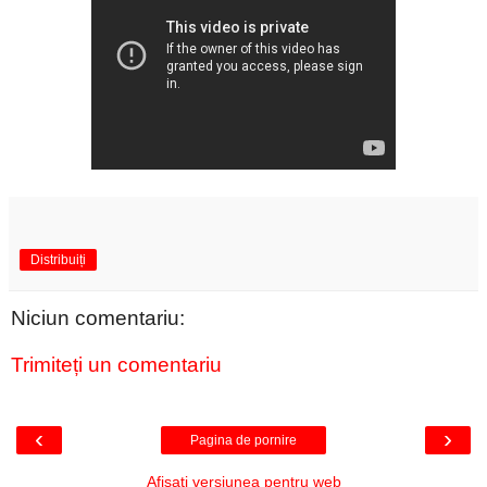
Distribuiți
Niciun comentariu:
Trimiteți un comentariu
‹
›
Pagina de pornire
Afișați versiunea pentru web