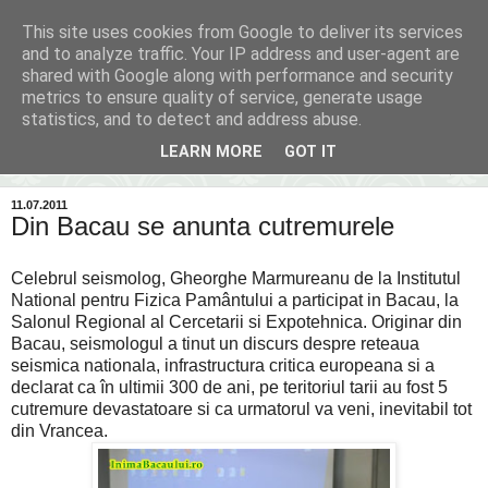
This site uses cookies from Google to deliver its services
Inima Bacăului
and to analyze traffic. Your IP address and user-agent are
shared with Google along with performance and security
metrics to ensure quality of service, generate usage
Din inima Bacăului...spre inima ta...
statistics, and to detect and address abuse.
LEARN MORE
GOT IT
▼
11.07.2011
Din Bacau se anunta cutremurele
Celebrul seismolog, Gheorghe Marmureanu de la Institutul
National pentru Fizica Pamântului a participat in Bacau, la
Salonul Regional al Cercetarii si Expotehnica. Originar din
Bacau, seismologul a tinut un discurs despre reteaua
seismica nationala, infrastructura critica europeana si a
declarat ca în ultimii 300 de ani, pe teritoriul tarii au fost 5
cutremure devastatoare si ca urmatorul va veni, inevitabil tot
din Vrancea.