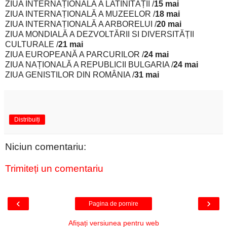
ZIUA INTERNAȚIONALĂ A LATINITĂȚII /
15 mai
ZIUA INTERNAȚIONALĂ A MUZEELOR /
18 mai
ZIUA INTERNAȚIONALĂ A ARBORELUI /
20 mai
ZIUA MONDIALĂ A DEZVOLTĂRII SI DIVERSITĂȚII
CULTURALE /
21 mai
ZIUA EUROPEANĂ A PARCURILOR /
24 mai
ZIUA NAȚIONALĂ A REPUBLICII BULGARIA /
24 mai
ZIUA GENISTILOR DIN ROMÂNIA /
31 mai
Distribuiți
Niciun comentariu:
Trimiteți un comentariu
‹
›
Pagina de pornire
Afișați versiunea pentru web