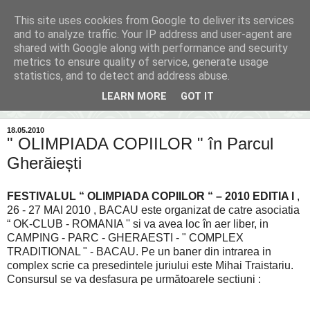
This site uses cookies from Google to deliver its services
Inima Bacăului
and to analyze traffic. Your IP address and user-agent are
shared with Google along with performance and security
metrics to ensure quality of service, generate usage
Din inima Bacăului...spre inima ta...
statistics, and to detect and address abuse.
LEARN MORE
GOT IT
▼
18.05.2010
" OLIMPIADA COPIILOR " în Parcul
Gherăiești
FESTIVALUL “ OLIMPIADA COPIILOR “ – 2010
EDITIA I
,
26 - 27 MAI 2010 , BACAU
este organizat de catre asociatia
“ OK-CLUB - ROMANIA '' si va avea loc în aer liber, in
CAMPING - PARC - GHERAESTI - " COMPLEX
TRADITIONAL " - BACAU. Pe un baner din intrarea in
complex scrie ca presedintele juriului este Mihai Traistariu.
Consursul se va desfasura pe următoarele sectiuni :