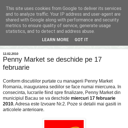
This site uses cookies from Google to deliver its services
Inima Bacăului
and to analyze traffic. Your IP address and user-agent are
shared with Google along with performance and security
metrics to ensure quality of service, generate usage
Din inima Bacăului...spre inima ta...
statistics, and to detect and address abuse.
LEARN MORE
GOT IT
▼
12.02.2010
Penny Market se deschide pe 17
februarie
Conform discutiilor purtate cu managerii Penny Market
Romania, inaugurarea sediilor se face numai miercurea. In
consecinta, lucrarile fiind spre finalizare, Penny Market din
municipiul Bacau se va deschide
miercuri 17 februarie
2010.
Adresa este Izvoare Nr.2. Poze si detalii mai gasiti in
articolele anterioare.