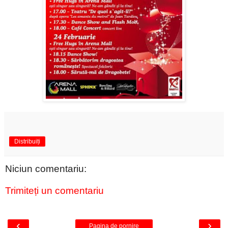
Distribuiți
Niciun comentariu:
Trimiteți un comentariu
‹
›
Pagina de pornire