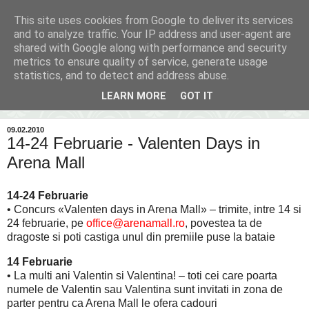
This site uses cookies from Google to deliver its services
Inima Bacăului
and to analyze traffic. Your IP address and user-agent are
shared with Google along with performance and security
metrics to ensure quality of service, generate usage
Din inima Bacăului...spre inima ta...
statistics, and to detect and address abuse.
LEARN MORE
GOT IT
▼
09.02.2010
14-24 Februarie - Valenten Days in
Arena Mall
14-24 Februarie
• Concurs «Valenten days in Arena Mall» – trimite, intre 14 si
24 februarie, pe
office@arenamall.ro
, povestea ta de
dragoste si poti castiga unul din premiile puse la bataie
14 Februarie
• La multi ani Valentin si Valentina! – toti cei care poarta
numele de Valentin sau Valentina sunt invitati in zona de
parter pentru ca Arena Mall le ofera cadouri