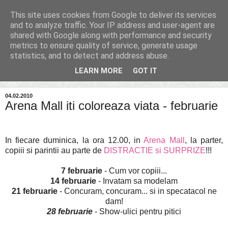
This site uses cookies from Google to deliver its services
Inima Bacăului
and to analyze traffic. Your IP address and user-agent are
shared with Google along with performance and security
metrics to ensure quality of service, generate usage
Din inima Bacăului...spre inima ta...
statistics, and to detect and address abuse.
LEARN MORE
GOT IT
▼
04.02.2010
Arena Mall iti coloreaza viata - februarie
In fiecare duminica, la ora 12.00, in
Arena Mall
, la parter,
copiii si parintii au parte de
DISTRACTIE si SURPRIZE
!!!
7 februarie
- Cum vor copiii...
14 februarie
- Invatam sa modelam
21 februarie
- Concuram, concuram... si in specatacol ne
dam!
28 februarie
- Show-ulici pentru pitici