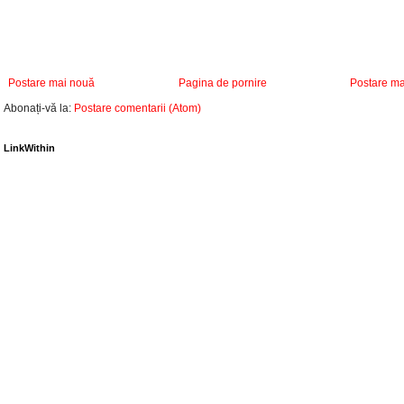
Postare mai nouă
Pagina de pornire
Postare ma
Abonați-vă la:
Postare comentarii (Atom)
LinkWithin