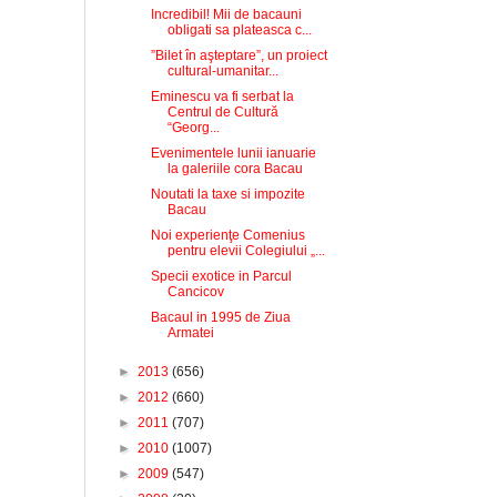
Incredibil! Mii de bacauni
obligati sa plateasca c...
”Bilet în aşteptare”, un proiect
cultural-umanitar...
Eminescu va fi serbat la
Centrul de Cultură
“Georg...
Evenimentele lunii ianuarie
la galeriile cora Bacau
Noutati la taxe si impozite
Bacau
Noi experienţe Comenius
pentru elevii Colegiului „...
Specii exotice in Parcul
Cancicov
Bacaul in 1995 de Ziua
Armatei
►
2013
(656)
►
2012
(660)
►
2011
(707)
►
2010
(1007)
►
2009
(547)