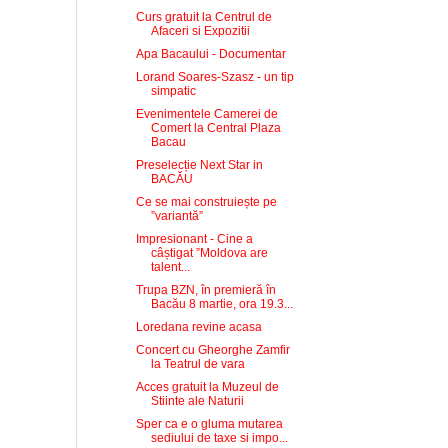
Curs gratuit la Centrul de
Afaceri si Expozitii
Apa Bacaului - Documentar
Lorand Soares-Szasz - un tip
simpatic
Evenimentele Camerei de
Comert la Central Plaza
Bacau
Preselecție Next Star in
BACĂU
Ce se mai construiește pe
”variantă”
Impresionant - Cine a
câștigat ”Moldova are
talent...
Trupa BZN, în premieră în
Bacău 8 martie, ora 19.3...
Loredana revine acasa
Concert cu Gheorghe Zamfir
la Teatrul de vara
Acces gratuit la Muzeul de
Stiinte ale Naturii
Sper ca e o gluma mutarea
sediului de taxe si impo...