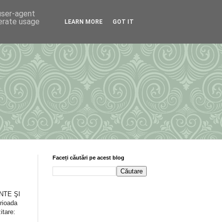
 user-agent
nerate usage
LEARN MORE
GOT IT
Faceți căutări pe acest blog
INTE ŞI
ioada
itare: