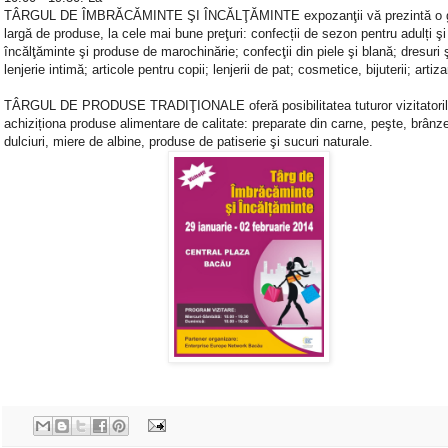
TÂRGUL DE ÎMBRĂCĂMINTE ŞI ÎNCĂLŢĂMINTE expozanţii vă prezintă o
largă de produse, la cele mai bune preţuri: confecții de sezon pentru adulți şi 
încălţăminte şi produse de marochinărie; confecţii din piele şi blană; dresuri 
lenjerie intimă; articole pentru copii; lenjerii de pat; cosmetice, bijuterii; artiz
TÂRGUL DE PRODUSE TRADIŢIONALE oferă posibilitatea tuturor vizitatoril
achiziționa produse alimentare de calitate: preparate din carne, peşte, brânze
dulciuri, miere de albine, produse de patiserie şi sucuri naturale.