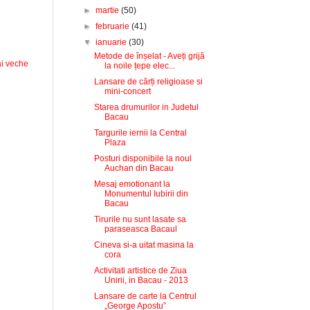
►
martie
(50)
►
februarie
(41)
▼
ianuarie
(30)
Metode de înșelat - Aveți grijă
i veche
la noile țepe elec...
Lansare de cărți religioase si
mini-concert
Starea drumurilor in Judetul
Bacau
Targurile iernii la Central
Plaza
Posturi disponibile la noul
Auchan din Bacau
Mesaj emotionant la
Monumentul Iubirii din
Bacau
Tirurile nu sunt lasate sa
paraseasca Bacaul
Cineva si-a uitat masina la
cora
Activitati artistice de Ziua
Unirii, in Bacau - 2013
Lansare de carte la Centrul
„George Apostu”