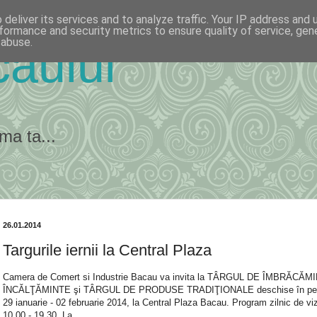
deliver its services and to analyze traffic. Your IP address and
formance and security metrics to ensure quality of service, ge
 abuse.
ăului
ma ta...
26.01.2014
Targurile iernii la Central Plaza
Camera de Comert si Industrie Bacau va invita la TÂRGUL DE ÎMBRĂCĂM
ÎNCĂLŢĂMINTE şi TÂRGUL DE PRODUSE TRADIŢIONALE deschise în per
29 ianuarie - 02 februarie 2014, la Central Plaza Bacau. Program zilnic de viz
10.00 - 19.30. La