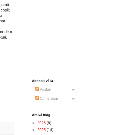
 gamă
copii;
şi
anat.
or de a
turi,
Abonați-vă la
Postări
Comentarii
Arhivă blog
►
2026
(8)
►
2025
(14)