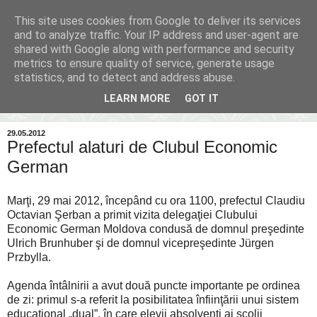
This site uses cookies from Google to deliver its services
Inima Bacăului
and to analyze traffic. Your IP address and user-agent are
shared with Google along with performance and security
metrics to ensure quality of service, generate usage
Din inima Bacăului...spre inima ta...
statistics, and to detect and address abuse.
LEARN MORE
GOT IT
▼
29.05.2012
Prefectul alaturi de Clubul Economic
German
Marţi, 29 mai 2012, începând cu ora 1100, prefectul Claudiu
Octavian Şerban a primit vizita delegaţiei Clubului
Economic German Moldova condusă de domnul preşedinte
Ulrich Brunhuber şi de domnul vicepreşedinte Jürgen
Przbylla.
Agenda întâlnirii a avut două puncte importante pe ordinea
de zi: primul s-a referit la posibilitatea înfiinţării unui sistem
educaţional „dual”, în care elevii absolvenţi ai şcolii