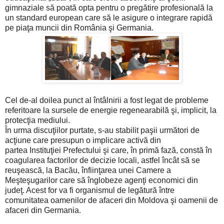
gimnaziale să poată opta pentru o pregătire profesională la
un standard european care să le asigure o integrare rapidă
pe piaţa muncii din România şi Germania.
Cel de-al doilea punct al întâlnirii a fost legat de probleme
referitoare la sursele de energie regenearabilă şi, implicit, la
protecţia mediului.
În urma discuţiilor purtate, s-au stabilit paşii următori de
acţiune care presupun o implicare activă din
partea Instituţiei Prefectului şi care, în primă fază, constă în
coagularea factorilor de decizie locali, astfel încât să se
reuşească, la Bacău, înfiinţarea unei Camere a
Meşteşugarilor care să înglobeze agenţi economici din
judeţ. Acest for va fi organismul de legătură între
comunitatea oamenilor de afaceri din Moldova şi oamenii de
afaceri din Germania.