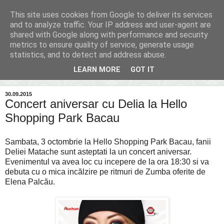
This site uses cookies from Google to deliver its services
Inima Bacăului
and to analyze traffic. Your IP address and user-agent are
shared with Google along with performance and security
metrics to ensure quality of service, generate usage
Din inima Bacăului...spre inima ta...
statistics, and to detect and address abuse.
LEARN MORE
GOT IT
▼
30.09.2015
Concert aniversar cu Delia la Hello
Shopping Park Bacau
Sambata, 3 octombrie la Hello Shopping Park Bacau, fanii
Deliei Matache sunt asteptati la un concert aniversar.
Evenimentul va avea loc cu incepere de la ora 18:30 si va
debuta cu o mica incălzire pe ritmuri de Zumba oferite de
Elena Palcău.