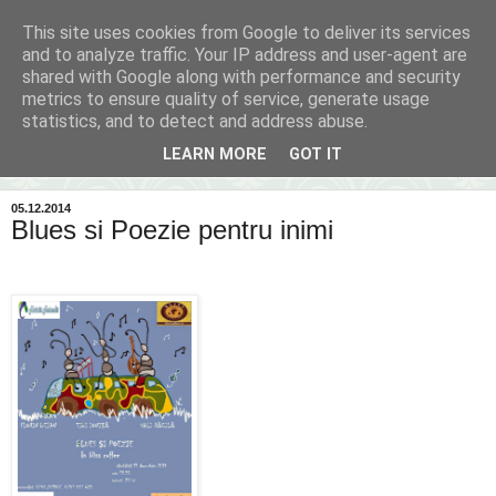
This site uses cookies from Google to deliver its services
Inima Bacăului
and to analyze traffic. Your IP address and user-agent are
shared with Google along with performance and security
metrics to ensure quality of service, generate usage
Din inima Bacăului...spre inima ta...
statistics, and to detect and address abuse.
LEARN MORE
GOT IT
▼
05.12.2014
Blues si Poezie pentru inimi