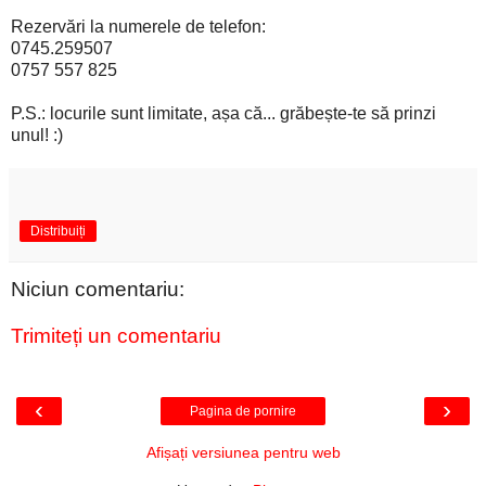
Rezervări la numerele de telefon:
0745.259507
0757 557 825
P.S.: locurile sunt limitate, așa că... grăbește-te să prinzi
unul! :)
Distribuiți
Niciun comentariu:
Trimiteți un comentariu
‹
›
Pagina de pornire
Afișați versiunea pentru web