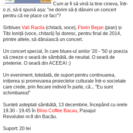
Cum ar fi să vină la tine cineva, într-
o zi, să-ți spună așa: ”ne dorim să-ți dăruim un concert
pentru că ne place ce faci”?
Sirblues
Vali Racila
(chitară, voce),
Florin Bejan
(pian) și
Tibi Ioniță (voce, chitară) își doresc, pentru final de 2014,
printre altele, să dăruiască un concert.
Un concert special, în care blues-ul anilor '20 - '50 și poezia
să creeze o seară de sâmbătă, de neuitat. O seară de
prietenie. O seară din ACEEA! :)
Un eveniment, totodată, de suport pentru continuarea,
inițierea și promovarea proiectelor culturale într-o societate
care crede, prin fiecare individ în parte, că... ”Eu sunt
schimbarea!”
Sunteti asteptati sâmbătă, 13 decembrie, începând cu orele
19.30 - 19.45 în
Bliss Coffee Bac
au
, Pasajul
Revolutiei nr.8 din Bacău.
Suport: 20 lei