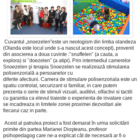
Cuvantul „snoezelen”este un neologism din limba olandeza
(Olanda este locul unde s-a nascut acest concept), provenit
din asocierea a doua cuvinte :"snuffelen" (a cauta, a
explora) si "doezelen" (a atipi). Prin intermediul camerelor
Snoezelen şi terapia Snoezelen se realizează stimularea
polisenzorială a persoanelor cu
diferite afectiuni. Camera de stimulare polisenzoriala este un
spatiu controlat, securizant si familiar, in care putem
prezenta o serie de stimuli vizuali, auditivi, olfactivi si tactili
cu garantia ca elevul traieste o experienta de invatare care
se incadreaza in limitele zonei proximei dezvoltari ale
fiecarui caz in parte.
Acest al patrulea proiect a fost demarat în urma solicitării
primite din partea Marianei Dioşteanu, profesor
psihopedagog care ne-a explicat cât de necesară ar fi o