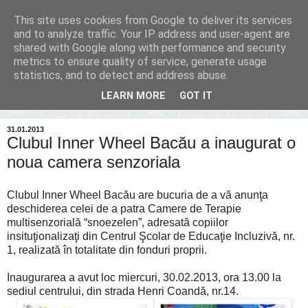
This site uses cookies from Google to deliver its services
Inima Bacăului
and to analyze traffic. Your IP address and user-agent are
shared with Google along with performance and security
metrics to ensure quality of service, generate usage
Din inima Bacăului...spre inima ta...
statistics, and to detect and address abuse.
LEARN MORE
GOT IT
▼
31.01.2013
Clubul Inner Wheel Bacău a inaugurat o
noua camera senzoriala
Clubul Inner Wheel Bacău are bucuria de a vă anunţa
deschiderea celei de a patra Camere de Terapie
multisenzorială “snoezelen”, adresată copiilor
insituţionalizaţi din Centrul Şcolar de Educaţie Incluzivă, nr.
1, realizată în totalitate din fonduri proprii.
Inaugurarea a avut loc miercuri, 30.02.2013, ora 13.00 la
sediul centrului, din strada Henri Coandă, nr.14.