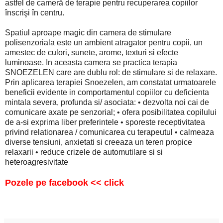
astfel de cameră de terapie pentru recuperarea copiilor
înscrişi în centru.
Spatiul aproape magic din camera de stimulare
polisenzoriala este un ambient atragator pentru copii, un
amestec de culori, sunete, arome, texturi si efecte
luminoase. In aceasta camera se practica terapia
SNOEZELEN care are dublu rol: de stimulare si de relaxare.
Prin aplicarea terapiei Snoezelen, am constatat urmatoarele
beneficii evidente in comportamentul copiilor cu deficienta
mintala severa, profunda si/ asociata: • dezvolta noi cai de
comunicare axate pe senzorial; • ofera posibilitatea copilului
de a-si exprima liber preferintele • sporeste receptivitatea
privind relationarea / comunicarea cu terapeutul • calmeaza
diverse tensiuni, anxietati si creeaza un teren propice
relaxarii • reduce crizele de automutilare si si
heteroagresivitate
Pozele pe
facebook
<< click