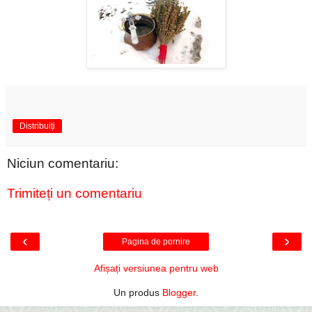
Distribuiți
Niciun comentariu:
Trimiteți un comentariu
‹
›
Pagina de pornire
Afișați versiunea pentru web
Un produs
Blogger
.