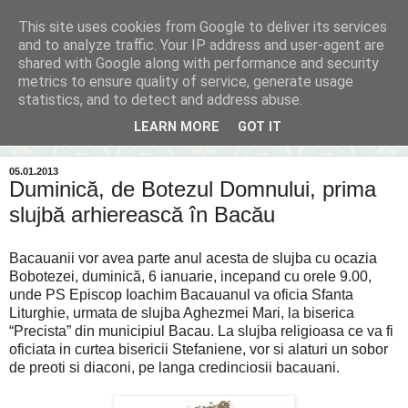
This site uses cookies from Google to deliver its services
Inima Bacăului
and to analyze traffic. Your IP address and user-agent are
shared with Google along with performance and security
metrics to ensure quality of service, generate usage
Din inima Bacăului...spre inima ta...
statistics, and to detect and address abuse.
LEARN MORE
GOT IT
▼
05.01.2013
Duminică, de Botezul Domnului, prima
slujbă arhierească în Bacău
Bacauanii vor avea parte anul acesta de slujba cu ocazia
Bobotezei, duminică, 6 ianuarie, incepand cu orele 9.00,
unde PS Episcop Ioachim Bacauanul va oficia Sfanta
Liturghie, urmata de slujba Aghezmei Mari, la biserica
“Precista” din municipiul Bacau. La slujba religioasa ce va fi
oficiata in curtea bisericii Stefaniene, vor si alaturi un sobor
de preoti si diaconi, pe langa credinciosii bacauani.