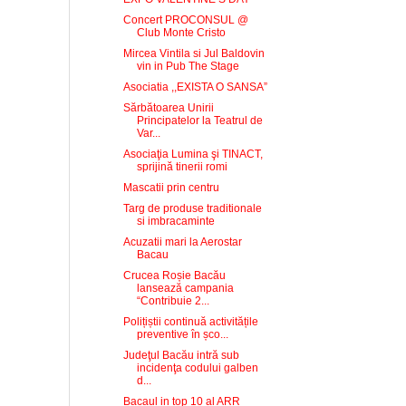
Concert PROCONSUL @
Club Monte Cristo
Mircea Vintila si Jul Baldovin
vin in Pub The Stage
Asociatia ,,EXISTA O SANSA”
Sărbătoarea Unirii
Principatelor la Teatrul de
Var...
Asociaţia Lumina şi TINACT,
sprijină tinerii romi
Mascatii prin centru
Targ de produse traditionale
si imbracaminte
Acuzatii mari la Aerostar
Bacau
Crucea Roșie Bacău
lansează campania
“Contribuie 2...
Polițiștii continuă activitățile
preventive în șco...
Judeţul Bacău intră sub
incidenţa codului galben
d...
Bacaul in top 10 al ARR