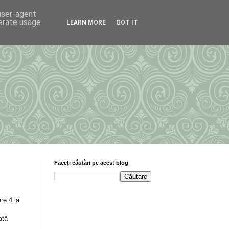
 user-agent
nerate usage
LEARN MORE
GOT IT
Faceți căutări pe acest blog
are 4 la
ată