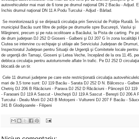
autovehiculelor mai mari de 6 tone pe drumul naţional DN 2 Bacău - Adjud. 
închis drumul naţional DN 11 A Podu Turcului - Adjud - Bârlad.
Se monitorizează şi se dirijează circulaţia prin Serviciul de Poliţie Rurală. În
municipiul Bacău sunt filtre de poliţie pe drumurile spre Bucureşti, Vaslui şi
Mărgineni, precum şi pe ruta ocolitoare a Bacăului, la Pista de carting. Pe por
de drum judeţean DJ 252 D Gioseni - Galbeni şi DJ 207 G în zona localităţii 
Ciutea se intervine cu echipaje şi utilaje ale Serviciului Judeţean de Drumuri,
Inspectoratul Judeţean pentru Situaţii de Urgenţă şi Comitetele locale pentru s
de urgenţă din Tamaşi, Gioseni şi Letea Veche, începând de la ora 11.45, pe
debloca circulaţia pentru autoturismele aflate în trafic. Pe DJ 252 D circulaţia
blocată de un tir.
Cele 11 drumuri judeţene pe care este restricţionată circulaţia autovehiculel
mari de 3,5 tone sunt: DJ 119 Bacău - Sarata DJ 252 D N. Bălcescu - Galben
Chetriş DJ 206 B Răcăciuni - Parava DJ 252 D Răcăciuni - Pânceşti DJ 119
- Faraoani DJ 119 A Sascut - Urecheşti DJ 119 A Sascut - Bereşti DJ 206 A 
Turcului - Dealu Morii DJ 243 B Motoşeni - Vultureni DJ 207 F Bacău - Săuc
241 B Glodişoarele - Filipeni
Niciun comentariu: