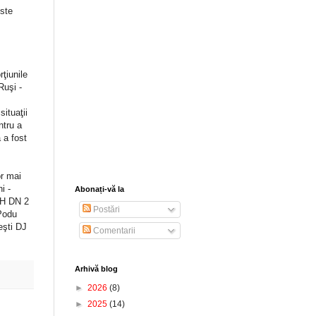
Este
ţiunile
Ruşi -
ituaţii
ntru a
 a fost
or mai
i -
Abonați-vă la
 H DN 2
Postări
Podu
eşti DJ
Comentarii
Arhivă blog
►
2026
(8)
►
2025
(14)