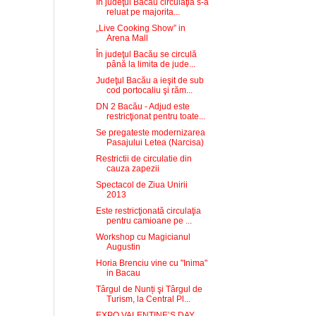
În judeţul Bacău circulaţia s-a
reluat pe majorita...
„Live Cooking Show” in
Arena Mall
În judeţul Bacău se circulă
până la limita de jude...
Judeţul Bacău a ieşit de sub
cod portocaliu şi răm...
DN 2 Bacău - Adjud este
restricţionat pentru toate...
Se pregateste modernizarea
Pasajului Letea (Narcisa)
Restrictii de circulatie din
cauza zapezii
Spectacol de Ziua Unirii
2013
Este restricţionată circulaţia
pentru camioane pe ...
Workshop cu Magicianul
Augustin
Horia Brenciu vine cu "Inima"
in Bacau
Târgul de Nunți şi Târgul de
Turism, la Central Pl...
EXPO VALENTINE’S DAY