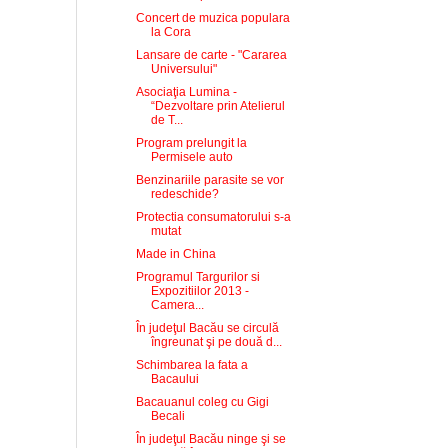
Concert de muzica populara
la Cora
Lansare de carte - "Cararea
Universului"
Asociaţia Lumina -
“Dezvoltare prin Atelierul
de T...
Program prelungit la
Permisele auto
Benzinariile parasite se vor
redeschide?
Protectia consumatorului s-a
mutat
Made in China
Programul Targurilor si
Expozitiilor 2013 -
Camera...
În judeţul Bacău se circulă
îngreunat şi pe două d...
Schimbarea la fata a
Bacaului
Bacauanul coleg cu Gigi
Becali
În judeţul Bacău ninge şi se