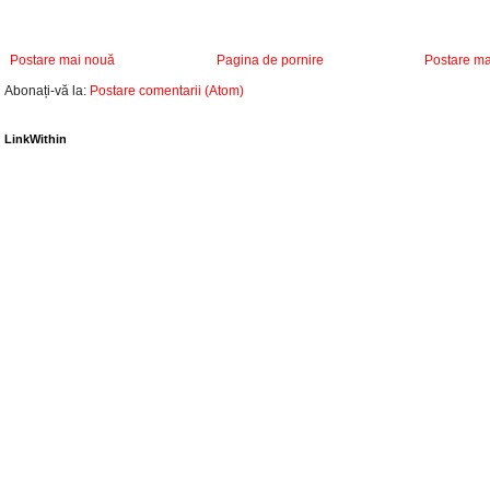
Postare mai nouă
Pagina de pornire
Postare ma
Abonați-vă la:
Postare comentarii (Atom)
LinkWithin