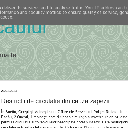
deliver its services and to analyze traffic. Your IP address and
formance and security metrics to ensure quality of service, ge
 abuse.
ăului
ma ta...
25.01.2013
Restrictii de circulatie din cauza zapezii
În Bacău, Oneşti şi Moineşti sunt 7 filtre ale Serviciului Poliţiei Rutiere din c
Bacău, 2 Oneşti, 1 Moineşti care dirijează circulaţia autovehiculelor. Nu este
permisă circulaţia autovehiculelor neechipate corespunzător. Este restricţion
circulaţia autovehiculelor mai mari de 3,5 tone pe 11 drumuri judeţene şi a