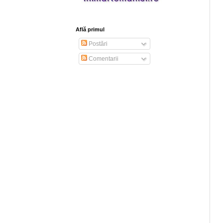
Află primul
Postări
Comentarii