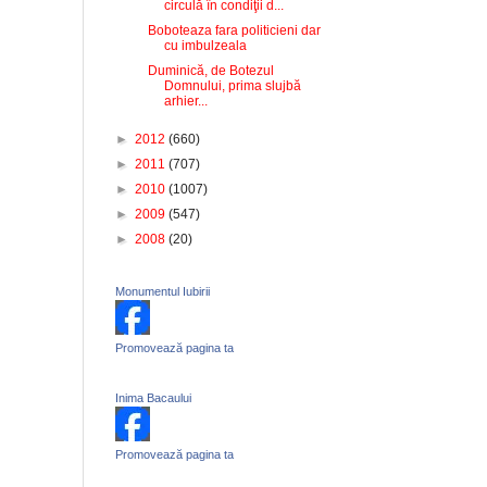
circulă în condiţii d...
Boboteaza fara politicieni dar
cu imbulzeala
Duminică, de Botezul
Domnului, prima slujbă
arhier...
►
2012
(660)
►
2011
(707)
►
2010
(1007)
►
2009
(547)
►
2008
(20)
Monumentul Iubirii
Promovează pagina ta
Inima Bacaului
Promovează pagina ta