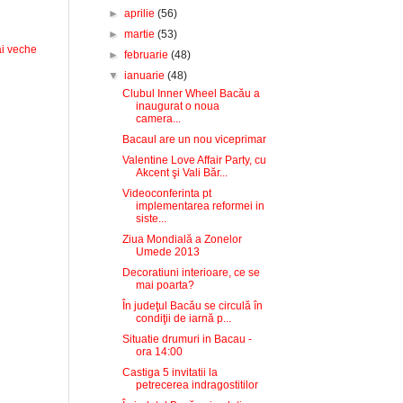
►
aprilie
(56)
►
martie
(53)
i veche
►
februarie
(48)
▼
ianuarie
(48)
Clubul Inner Wheel Bacău a
inaugurat o noua
camera...
Bacaul are un nou viceprimar
Valentine Love Affair Party, cu
Akcent şi Vali Băr...
Videoconferinta pt
implementarea reformei in
siste...
Ziua Mondială a Zonelor
Umede 2013
Decoratiuni interioare, ce se
mai poarta?
În judeţul Bacău se circulă în
condiţii de iarnă p...
Situatie drumuri in Bacau -
ora 14:00
Castiga 5 invitatii la
petrecerea indragostitilor