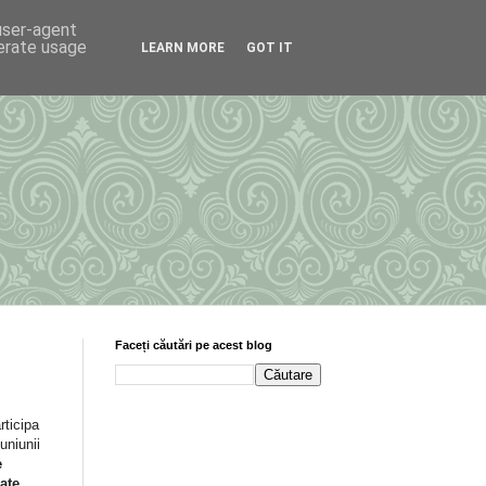
 user-agent
nerate usage
LEARN MORE
GOT IT
Faceți căutări pe acest blog
rticipa
euniunii
e
date