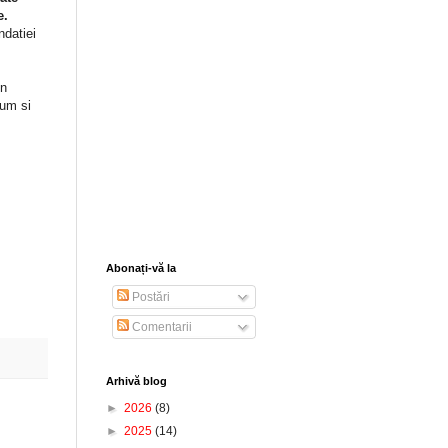
e.
ndatiei
in
cum si
Abonați-vă la
Postări
Comentarii
Arhivă blog
►
2026
(8)
►
2025
(14)