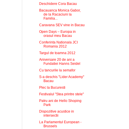
Deschidere Cora Bacau
Bacauanca Monica Gabor,
de la Racaciuni la
Familia...
Caravana SEV vine in Bacau
Open Days – Europa in
orasul meu Bacau
Conferinta Nationala JCI
Romania 2012
Targul de toamna 2012
Aniversare 20 de ani a
Fundatiei Hanns Seidel
Cu tancurile la semafor
S-a deschis "Lider Academy"
Bacau
Plec la Bucuresti
Festivalul "Stea printre stele"
Patru ani de Hello Shoping
Park
Dispozitive acustice in
intersectii
La Parlamentul European -
Brussels