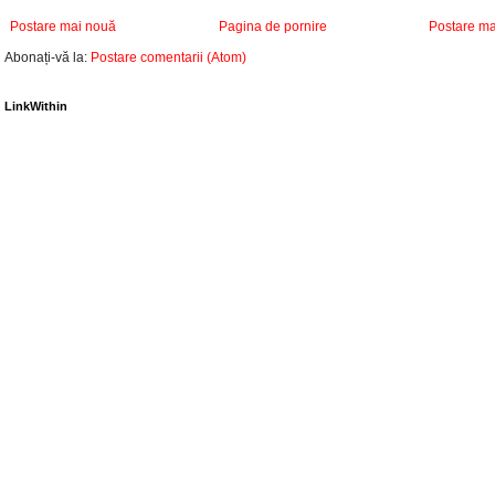
Postare mai nouă
Pagina de pornire
Postare ma
Abonați-vă la:
Postare comentarii (Atom)
LinkWithin