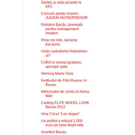
Santaj cu aripi picante la
KFC
Concurs pentru liceeni -
JUNIOR ANTREPRENOR
Primăria Bacău, premiată
pentru management
modern
Pimp my ride, varianta
bacauna
Unde sarbatorim Halloween-
ul?
CORA si sensul giratoriu,
aproape gata
Vernisaj Maria Goia
Festivalul de Film Rusesc in
Bacau
Infricosator de comic in Arena
Mall
Casting ELITE MODEL LOOK
Bacau 2012
Vine Circul "Las Vegas"
Un politist a refuzat 1.000
euro pe luna drept mita
Anunturi Bacau