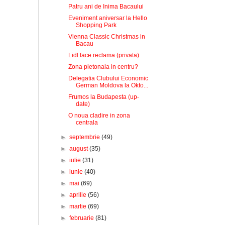
Patru ani de Inima Bacaului
Eveniment aniversar la Hello
Shopping Park
Vienna Classic Christmas in
Bacau
Lidl face reclama (privata)
Zona pietonala in centru?
Delegatia Clubului Economic
German Moldova la Okto...
Frumos la Budapesta (up-
date)
O noua cladire in zona
centrala
►
septembrie
(49)
►
august
(35)
►
iulie
(31)
►
iunie
(40)
►
mai
(69)
►
aprilie
(56)
►
martie
(69)
►
februarie
(81)