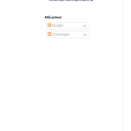
Află primul
Postări
Comentarii