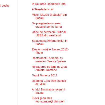
In cautarea Doamnei Cora
i veche
ANA este fericita!
Micul "Muzeu al satului" din
Bacau
Se pregateste ornarea
orasului pentru iarna
Unde ne petrecem TIMPUL
LIBER din weekend:
Saptamana Arhanghelilor in
Bacau
Ziua Armatei in Bacau, 2012 -
Photo
Restaurantul Arkadia, cu
maestrul Teodor Stoleru
Retragerea cu torțe de Ziua
Armatei Române
Topul Firmelor 2012
Doamna Cora este cautata
de Mimi
Anatol Basarab a revenit in
Bacau
Elevii şi-au ales
reprezentanţii din şcoli