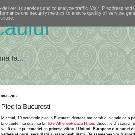
deliver its services and to analyze traffic. Your IP address and
formance and security metrics to ensure quality of service, ge
 abuse.
ăului
ma ta...
09.10.2012
Plec la Bucuresti
Miercuri, 10 octombrie plec la Bucuresti deorece am primit o invitatie de a pa
la o conferinta sustinta la
Hotel AtheneePalace Hilton
. Discutiile din cadrul r
vor fi axate pe
tematici ce privesc viitorul Uniunii Europene din punct d
vedere al pacii, securitatii si responsabilitatii. De asemenea vor fi abor