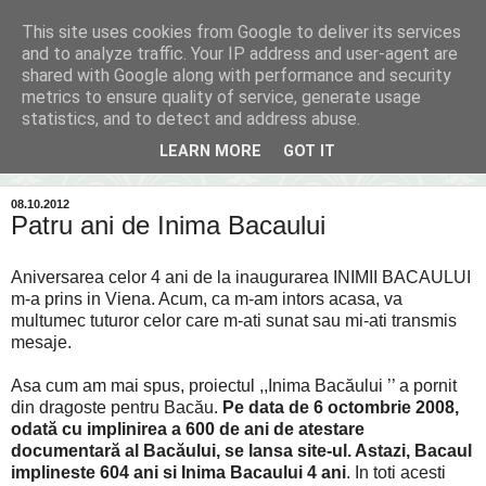
This site uses cookies from Google to deliver its services
Inima Bacăului
and to analyze traffic. Your IP address and user-agent are
shared with Google along with performance and security
metrics to ensure quality of service, generate usage
Din inima Bacăului...spre inima ta...
statistics, and to detect and address abuse.
LEARN MORE
GOT IT
▼
08.10.2012
Patru ani de Inima Bacaului
Aniversarea celor 4 ani de la inaugurarea INIMII BACAULUI
m-a prins in Viena. Acum, ca m-am intors acasa, va
multumec tuturor celor care m-ati sunat sau mi-ati transmis
mesaje.
Asa cum am mai spus, proiectul ,,Inima Bacăului ’’ a pornit
din dragoste pentru Bacău.
Pe data de 6 octombrie 2008,
odată cu implinirea a 600 de ani de atestare
documentară al Bacăului, se lansa site-ul. Astazi, Bacaul
implineste 604 ani si Inima Bacaului 4 ani
. In toti acesti