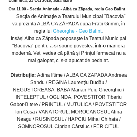
Duminică, 23 Oct 2016, Sala Mare
Ora 11.00 - Secția Animație - Albă ca Zăpada, regia Geo Balint
Secția de Animație a Teatrului Municipal "Bacovia"
vă prezintă ALBĂ CA ZĂPADA după Frații Grimm, în
regia lui
Gheorghe - Geo Balint
.
Insăși Alba ca Zăpada poposește la Teatrul Municipal
"Bacovia" pentru a-și spune povestea într-o manieră
modernă. Veți vedea că până și Prințul fermecat nu a
mai galopat, ci s-a apucat de pedalat.
Distribuție:
Adina Iftime / ALBA CA ZAPADA Andreea
Sandu / REGINA Laurenţiu Budău /
NEGUSTOREASA, BABA Marian Puiu Gheorghiu /
INTELEPTUL / OGLINDA, POVESTITOR Tiberiu
Gabor-Bitere / PRINTUL / MUTULICA / POVESTITOR
Ion Coșa / VANATORUL, MOROCANOSUL Alina
Neagu / RUSINOSUL / HAPCIU Mihai Chihaia /
SOMNOROSUL Ciprian Cârstiuc / FERICITUL