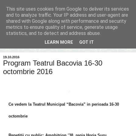
This site uses cookies from Google to deliver its services
Inima Bacăului
and to analyze traffic. Your IP address and user-agent are
shared with Google along with performance and security
metrics to ensure quality of service, generate usage
Din inima Bacăului...spre inima ta...
statistics, and to detect and address abuse.
LEARN MORE
GOT IT
▼
19.10.2016
Program Teatrul Bacovia 16-30
octombrie 2016
Ce vedem la Teatrul Municipal “Bacovia” in perioada 16-30
octombrie
Repetiții cu public: Amphitrion ’38, regia Horia Suru