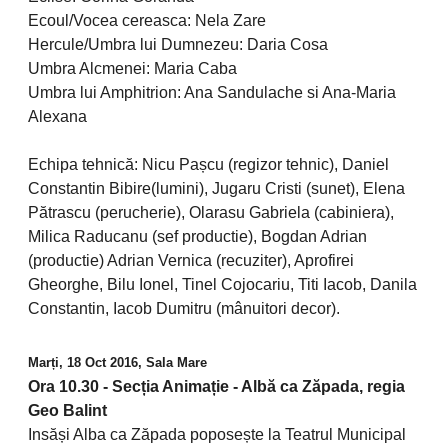
Ecoul/Vocea cereasca: Nela Zare
Hercule/Umbra lui Dumnezeu: Daria Cosa
Umbra Alcmenei: Maria Caba
Umbra lui Amphitrion: Ana Sandulache si Ana-Maria
Alexana
Echipa tehnică: Nicu Pașcu (regizor tehnic), Daniel
Constantin Bibire(lumini), Jugaru Cristi (sunet), Elena
Pătrascu (perucherie), Olarasu Gabriela (cabiniera),
Milica Raducanu (sef productie), Bogdan Adrian
(productie) Adrian Vernica (recuziter), Aprofirei
Gheorghe, Bilu Ionel, Tinel Cojocariu, Titi Iacob, Danila
Constantin, Iacob Dumitru (mânuitori decor).
Marți, 18 Oct 2016, Sala Mare
Ora 10.30 - Secția Animație - Albă ca Zăpada, regia
Geo Balint
Insăși Alba ca Zăpada poposește la Teatrul Municipal