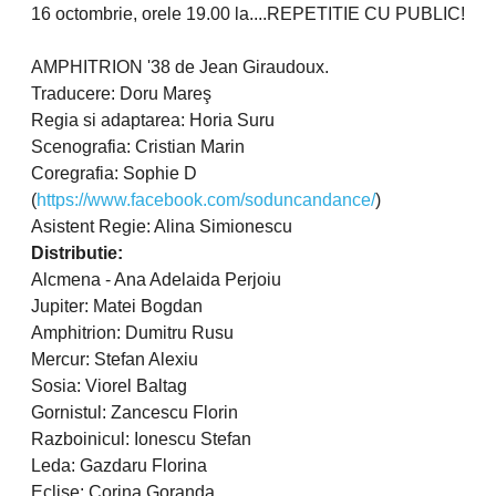
16 octombrie, orele 19.00 la....REPETITIE CU PUBLIC!
AMPHITRION '38 de Jean Giraudoux.
Traducere: Doru Mareş
Regia si adaptarea: Horia Suru
Scenografia: Cristian Marin
Coregrafia: Sophie D
(
https://www.facebook.com/soduncandance/
)
Asistent Regie: Alina Simionescu
Distributie:
Alcmena - Ana Adelaida Perjoiu
Jupiter: Matei Bogdan
Amphitrion: Dumitru Rusu
Mercur: Stefan Alexiu
Sosia: Viorel Baltag
Gornistul: Zancescu Florin
Razboinicul: Ionescu Stefan
Leda: Gazdaru Florina
Eclise: Corina Goranda