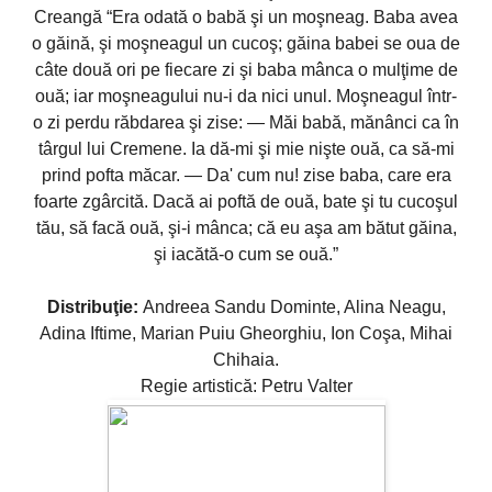
Creangă “Era odată o babă şi un moşneag. Baba avea
o găină, şi moşneagul un cucoş; găina babei se oua de
câte două ori pe fiecare zi şi baba mânca o mulţime de
ouă; iar moşneagului nu-i da nici unul. Moşneagul într-
o zi perdu răbdarea şi zise: — Măi babă, mănânci ca în
târgul lui Cremene. Ia dă-mi şi mie nişte ouă, ca să-mi
prind pofta măcar. — Da' cum nu! zise baba, care era
foarte zgârcită. Dacă ai poftă de ouă, bate şi tu cucoşul
tău, să facă ouă, şi-i mânca; că eu aşa am bătut găina,
şi iacătă-o cum se ouă.”
Distribuţie:
Andreea Sandu Dominte, Alina Neagu,
Adina Iftime, Marian Puiu Gheorghiu, Ion Coşa, Mihai
Chihaia.
Regie artistică: Petru Valter