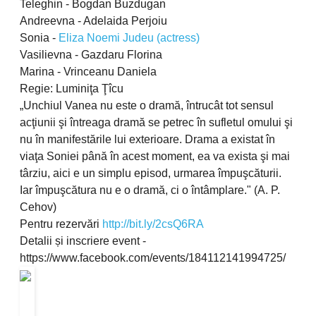
Teleghin - Bogdan Buzdugan
Andreevna - Adelaida Perjoiu
Sonia -
Eliza Noemi Judeu (actress)
Vasilievna - Gazdaru Florina
Marina - Vrinceanu Daniela
Regie: Luminiţa Ţîcu
„Unchiul Vanea nu este o dramă, întrucât tot sensul
acţiunii şi întreaga dramă se petrec în sufletul omului şi
nu în manifestările lui exterioare. Drama a existat în
viaţa Soniei până în acest moment, ea va exista şi mai
târziu, aici e un simplu episod, urmarea împuşcăturii.
Iar împuşcătura nu e o dramă, ci o întâmplare." (A. P.
Cehov)
Pentru rezervări
http://bit.ly/2csQ6RA
Detalii și inscriere event -
https://www.facebook.com/events/184112141994725/