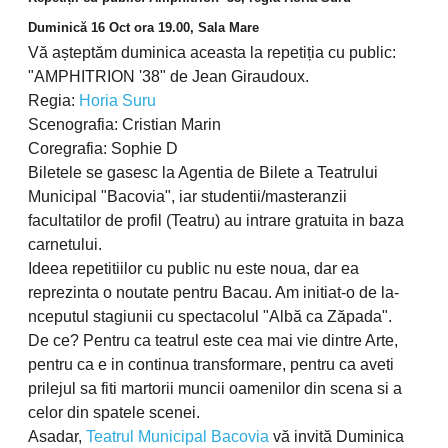
Duminică 16 Oct ora 19.00, Sala Mare
Vă așteptăm duminica aceasta la repetiția cu public:
"AMPHITRION '38" de Jean Giraudoux.
Regia:
Horia Suru
Scenografia: Cristian Marin
Coregrafia: Sophie D
Biletele se gasesc la Agentia de Bilete a Teatrului
Municipal "Bacovia", iar studentii/masteranzii
facultatilor de profil (Teatru) au intrare gratuita in baza
carnetului.
Ideea repetitiilor cu public nu este noua, dar ea
reprezinta o noutate pentru Bacau. Am initiat-o de la-
nceputul stagiunii cu spectacolul "Albă ca Zăpada".
De ce? Pentru ca teatrul este cea mai vie dintre Arte,
pentru ca e in continua transformare, pentru ca aveti
prilejul sa fiti martorii muncii oamenilor din scena si a
celor din spatele scenei.
Asadar,
Teatrul Municipal Bacovia
vă invită Duminica