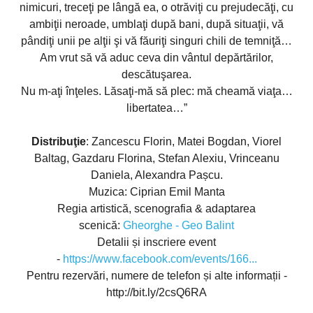
nimicuri, treceţi pe lângă ea, o otrăviţi cu prejudecăţi, cu
ambiţii neroade, umblaţi după bani, după situaţii, vă
pândiţi unii pe alţii şi vă făuriţi singuri chili de temniţă…
Am vrut să vă aduc ceva din vântul depărtărilor,
descătuşarea.
Nu m-aţi înţeles. Lăsaţi-mă să plec: mă cheamă viaţa…
libertatea…”
Distribuţie
: Zancescu Florin, Matei Bogdan, Viorel
Baltag, Gazdaru Florina, Stefan Alexiu, Vrinceanu
Daniela, Alexandra Pașcu.
Muzica: Ciprian Emil Manta
Regia artistică, scenografia & adaptarea
scenică:
Gheorghe - Geo Balint
Detalii și inscriere event
-
https://www.facebook.com/events/166...
Pentru rezervări, numere de telefon și alte informații -
http://bit.ly/2csQ6RA