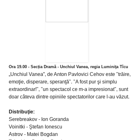
Ora 19.00 - Secția Dramă - Unchiul Vanea, regia Luminiţa Tîcu
„Unchiul Vanea”, de Anton Pavlovici Cehov este "trăire,
emoţie, disperare, speranţă". "A fost pur şi simplu
extraordinar!", "un spectacol ce m-a impresionat", sunt
doar câteva dintre opiniile spectatorilor care l-au văzut.
Distribuţie:
Serebreakov - Ion Goranda
Voinitki - Ştefan Ionescu
Astrov - Matei Bogdan