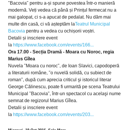
"Bacovia" pentru a-și spune povestea într-o manieră
modernă. Veți vedea că până și Prințul fermecat nu a
mai galopat, ci s-a apucat de pedalat. Nu dăm mai
multe din casă, ci vă așteptăm la
Teatrul Municipal
Bacovia
pentru a vedea cu ochișorii voștri.
Detalii și inscriere event
la
https://www.facebook.com/events/166...
Ora 17.00 - Secția Dramă - Moara cu Noroc, regia
Marius Gîlea
Nuvela "Moara cu noroc", de Ioan Slavici, capodoperă
a literaturii române, "o nuvelă solidă, cu subiect de
roman", după cum aprecia criticul şi istoricul literar
George Călinescu, poate fi urmarită pe scena Teatrului
Municipal "Bacovia", într-un spectacol cu acelaşi nume
semnat de regizorul Marius Gîlea.
Detalii și inscriere event
la
https://www.facebook.com/events/203...