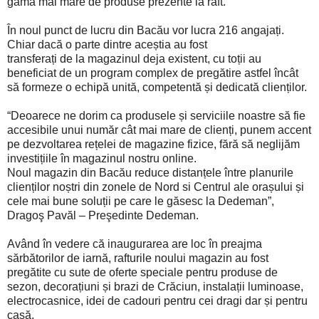
gamă mai mare de produse prezente la raft.
În noul punct de lucru din Bacău vor lucra 216 angajați.
Chiar dacă o parte dintre aceștia au fost
transferați de la magazinul deja existent, cu toții au
beneficiat de un program complex de pregătire astfel încât
să formeze o echipă unită, competentă și dedicată clienților.
“Deoarece ne dorim ca produsele și serviciile noastre să fie
accesibile unui număr cât mai mare de clienți, punem accent
pe dezvoltarea rețelei de magazine fizice, fără să neglijăm
investițiile în magazinul nostru online.
Noul magazin din Bacău reduce distanțele între planurile
clienților noștri din zonele de Nord si Centrul ale orașului și
cele mai bune soluții pe care le găsesc la Dedeman”,
Dragoş Pavăl – Preşedinte Dedeman.
Având în vedere că inaugurarea are loc în preajma
sărbătorilor de iarnă, rafturile noului magazin au fost
pregătite cu sute de oferte speciale pentru produse de
sezon, decorațiuni și brazi de Crăciun, instalații luminoase,
electrocasnice, idei de cadouri pentru cei dragi dar și pentru
casă.