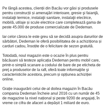
Pe lângă acestea, clienții din Bacău vor găsi și produsele
pentru construcții și amenajări interioare, gresie şi faianţă,
instalaţii termice, instalaţii sanitare, instalaţii electrice,
mobilă, utilaje și scule electrice care completează gama de
peste 45.000 de produse comercializate de Dedeman.
Iar celor cărora le este greu să se decidă asupra darurilor de
sărbători, Dedeman le oferă posibilitatea de a achiziționa și
carduri cadou, însoțite de o felicitare de sezon gratuită.
Totodată, noul magazin este o ocazie în plus pentru
băcăuani să testeze aplicația Dedeman pentru mobil care,
printr-o simplă scanare a codului de bare de pe eticheta de
preţ a produselor de la raft, oferă toate informaţiile şi
caracteristicile acestora, precum și opțiunea achiziției
online.
Grație inaugurării celui de-al doilea magazin în Bacău
compania Dedeman încheie anul 2016 cu un număr de 45
de magazine la nivel național și peste 9200 de angajați, în
vreme ce cifra de afaceri a depășit 1 miliard de euro.