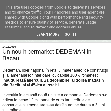
This site uses cookies from Google to deliver its services
Inima Bacăului
and to analyze traffic. Your IP address and user-agent are
shared with Google along with performance and security
metrics to ensure quality of service, generate usage
Din inima Bacăului...spre inima ta...
statistics, and to detect and address abuse.
LEARN MORE
GOT IT
▼
14.12.2016
Un nou hipermarket DEDEMAN in
Bacau
Dedeman, lider naţional în retailul materialelor de construcţii
şi al amenajărilor interioare, cu capital 100% românesc,
inaugurează miercuri, 21 decembrie, al doilea magazin
din Bacău și al 45-lea al rețelei.
Investiția în această nouă unitate a companiei Dedeman s-a
ridicat la peste 12 milioane de euro iar lucrările de
construcție și amenajare s-au desfășurat pe durata a 3 luni
și jumătate.