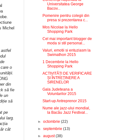
Universitatea George
al
Bacov...
ea
Pomenire pentru colegii din
tobe.
presa si prezentarea c...
ectiune
Mos Nicolae la Hello
us Michel
Shopping Park
Cel mai important blogger de
moda si stil personal...
astfel
Valuri, emotii si entuziasm la
Swimathon 2015
ndul
 de
1 Decembrie la Hello
Shopping Park
 care o
nității.
ACTIVITĂȚI DE VERIFICARE
ȘI ÎNTREȚINERE A
e ONG
SIRENELOR
per din
Gala Judeteana a
ck să fie
Voluntarilor 2015
de un
diție să
Start-up Antreprenor 2015
Nume ale jazz-ului mondial,
at pe
la Bacău Jazz Festival...
lui larg.
►
octombrie
(22)
acția
►
septembrie
(13)
ăr cât
►
august
(38)