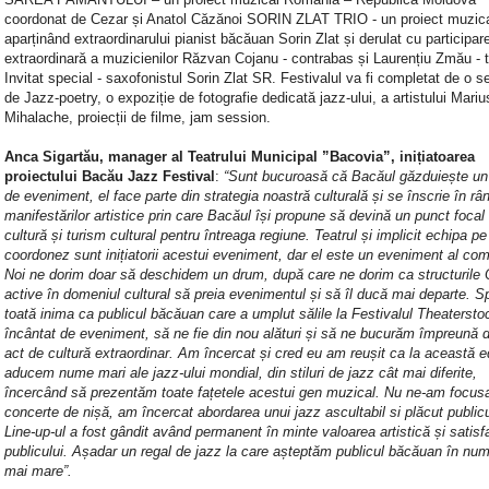
coordonat de Cezar și Anatol Căzănoi SORIN ZLAT TRIO - un proiect muzic
aparținând extraordinarului pianist băcăuan Sorin Zlat și derulat cu participar
extraordinară a muzicienilor Răzvan Cojanu - contrabas și Laurențiu Zmău - 
Invitat special - saxofonistul Sorin Zlat SR. Festivalul va fi completat de o s
de Jazz-poetry, o expoziție de fotografie dedicată jazz-ului, a artistului Mari
Mihalache, proiecții de filme, jam session.
Anca Sigartău, manager al Teatrului Municipal ”Bacovia”, inițiatoarea
proiectului Bacău Jazz Festival
:
“Sunt bucuroasă că Bacăul găzduiește un 
de eveniment, el face parte din strategia noastră culturală și se înscrie în râ
manifestărilor artistice prin care Bacăul își propune să devină un punct focal
cultură și turism cultural pentru întreaga regiune. Teatrul și implicit echipa pe
coordonez sunt inițiatorii acestui eveniment, dar el este un eveniment al comu
Noi ne dorim doar să deschidem un drum, după care ne dorim ca structuril
active în domeniul cultural să preia evenimentul și să îl ducă mai departe. S
toată inima ca publicul băcăuan care a umplut sălile la Festivalul Theatersto
încântat de eveniment, să ne fie din nou alături și să ne bucurăm împreună 
act de cultură extraordinar. Am încercat și cred eu am reușit ca la această e
aducem nume mari ale jazz-ului mondial, din stiluri de jazz cât mai diferite,
încercând să prezentăm toate fațetele acestui gen muzical. Nu ne-am focus
concerte de nișă, am încercat abordarea unui jazz ascultabil si plăcut publicu
Line-up-ul a fost gândit având permanent în minte valoarea artistică și satisf
publicului. Așadar un regal de jazz la care așteptăm publicul băcăuan în num
mai mare”.