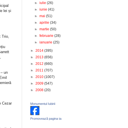
►
iulie
(26)
icipal
►
iunie
(41)
e lei și
►
mai
(51)
►
aprilie
(34)
►
martie
(50)
►
februarie
(28)
 Trio,
►
ianuarie
(25)
nțiu
►
2014
(395)
arrett
,
►
2013
(656)
►
2012
(660)
►
2011
(707)
– un
►
2010
(1007)
Emil
remieră
►
2009
(547)
►
2008
(20)
e Cezar
Monumentul Iubirii
Promovează pagina ta