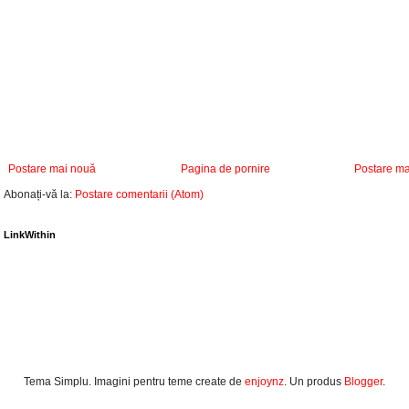
Postare mai nouă
Pagina de pornire
Postare ma
Abonați-vă la:
Postare comentarii (Atom)
LinkWithin
Tema Simplu. Imagini pentru teme create de
enjoynz
. Un produs
Blogger
.