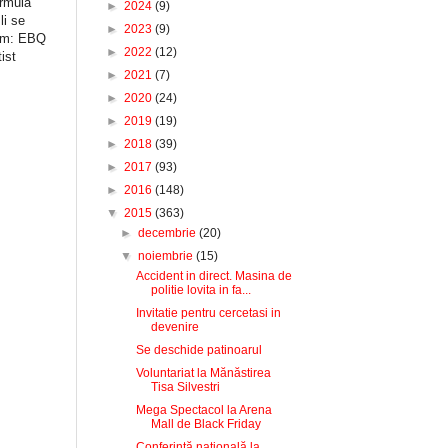
ormulă
►
2024
(9)
li se
►
2023
(9)
ecum: EBQ
►
2022
(12)
ist
►
2021
(7)
►
2020
(24)
►
2019
(19)
►
2018
(39)
►
2017
(93)
►
2016
(148)
▼
2015
(363)
►
decembrie
(20)
▼
noiembrie
(15)
Accident in direct. Masina de
politie lovita in fa...
Invitatie pentru cercetasi in
devenire
Se deschide patinoarul
Voluntariat la Mănăstirea
Tisa Silvestri
Mega Spectacol la Arena
Mall de Black Friday
Conferință națională la