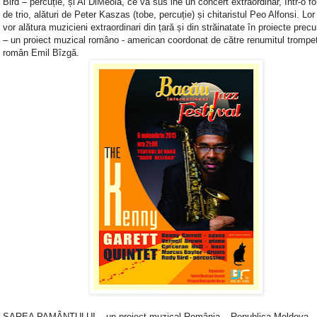
Bird – percuție, și Al DiMeola, ce va sus ine un concert extraordinar, într-o f
de trio, alături de Peter Kaszas (tobe, percuție) și chitaristul Peo Alfonsi. Lor 
vor alătura muzicieni extraordinari din țară și din străinatate în proiecte pr
– un proiect muzical româno - american coordonat de către renumitul trompet
român Emil Bîzgă.
SAREA PAMÂNTULUI – un proiect muzical România – Republica Moldova