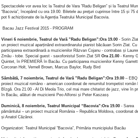
Spectacolele vor avea loc la Teatrul de Vara ”Radu Beligan” și la Teatrul Mun
“Bacovia”, începând cu ora 19.00. Biletele au preţuri cuprinse între 15 și 75 d
pot fi achiziționate de la Agenția Teatrului Municipal Bacovia.
Bacau Jazz Festival 2015 - PROGRAM
Vineri 6 noiembrie, Teatrul de Vară ”Radu Beligan”:Ora 19.00
- Sorin Zlat
un proiect muzical aparținând extraordinarului pianist băcăuan Sorin Zlat. Cu
participarea extraordinară a muzicienilor Răzvan Cojanu - contrabas și Laure
Zmău - tobe. Special guest - saxofonistul Sorin Zlat SR
Ora 21.00
- Kenny G
Quintet, în PREMIERĂ în Bacău. Cu participarea muzicienilor Kenny Garrett
Corcoran Holt, Vernell Brown, Marcus Baylor, Rudy Bird
Sâmbătă, 7 noiembrie, Teatrul de Vară ”Radu Beligan”:Ora 19.00
– EBQ 
proiect muzical româno - american coordonat de renumitul trompetist român 
Bîzgă. Ora 21.00 - Al Di Meola Trio, cel mai mare chitarist de jazz, vine în p
în Bacău, alături de muzicienii Peo Alfonsi și Peter Kaszasș
Duminică, 8 noiembrie, Teatrul Municipal “Bacovia”:Ora 19.00
- Sarea
pământului – un proiect muzical România – Republica Moldova, coordonat d
și Anatol Căzănoi.
Organizatori: Teatrul Municipal ”Bacovia”, Primăria municipiului Bacău