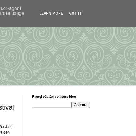
 user-agent
nerate usage
LEARN MORE
GOT IT
Faceți căutări pe acest blog
tival
cău Jazz
st gen