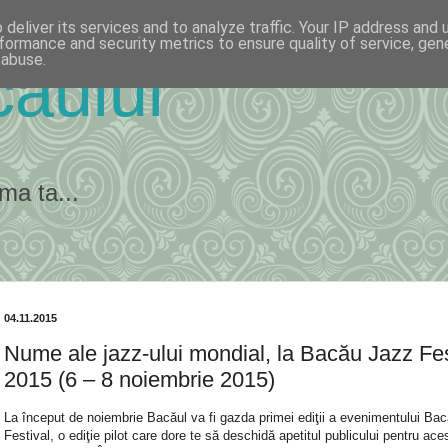
deliver its services and to analyze traffic. Your IP address and
formance and security metrics to ensure quality of service, ge
 abuse.
ăului
ma ta...
04.11.2015
Nume ale jazz-ului mondial, la Bacău Jazz Fes
2015 (6 – 8 noiembrie 2015)
La început de noiembrie Bacăul va fi gazda primei ediţii a evenimentului Ba
Festival, o ediţie pilot care dore te să deschidă apetitul publicului pentru ace