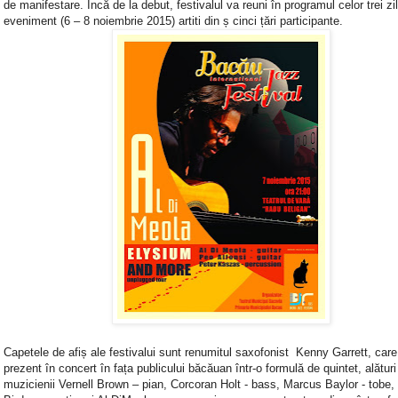
de manifestare. Încă de la debut, festivalul va reuni în programul celor trei zi
eveniment (6 – 8 noiembrie 2015) artiti din ș cinci țări participante.
Capetele de afiș ale festivalui sunt renumitul saxofonist Kenny Garrett, care 
prezent în concert în fața publicului băcăuan într-o formulă de quintet, alături
muzicienii Vernell Brown – pian, Corcoran Holt - bass, Marcus Baylor - tobe