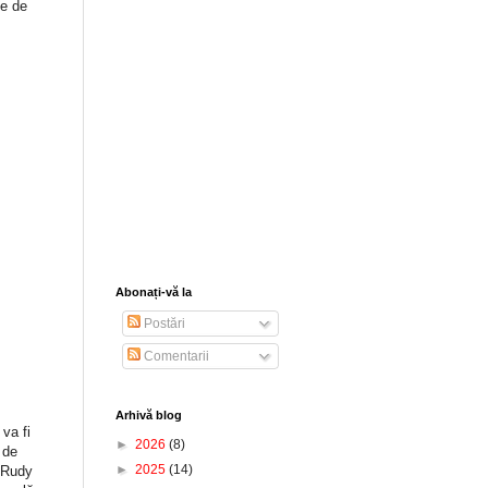
le de
Abonați-vă la
Postări
Comentarii
Arhivă blog
va fi
►
2026
(8)
 de
►
2025
(14)
, Rudy