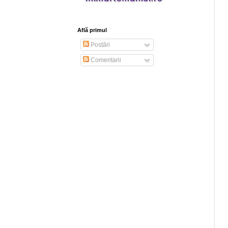
Află primul
Postări
Comentarii