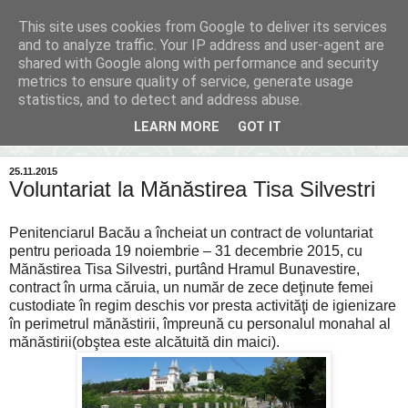
This site uses cookies from Google to deliver its services
Inima Bacăului
and to analyze traffic. Your IP address and user-agent are
shared with Google along with performance and security
metrics to ensure quality of service, generate usage
Din inima Bacăului...spre inima ta...
statistics, and to detect and address abuse.
LEARN MORE
GOT IT
▼
25.11.2015
Voluntariat la Mănăstirea Tisa Silvestri
Penitenciarul Bacău a încheiat un contract de voluntariat
pentru perioada 19 noiembrie – 31 decembrie 2015, cu
Mănăstirea Tisa Silvestri, purtând Hramul Bunavestire,
contract în urma căruia, un număr de zece deţinute femei
custodiate în regim deschis vor presta activităţi de igienizare
în perimetrul mănăstirii, împreună cu personalul monahal al
mănăstirii(obştea este alcătuită din maici).