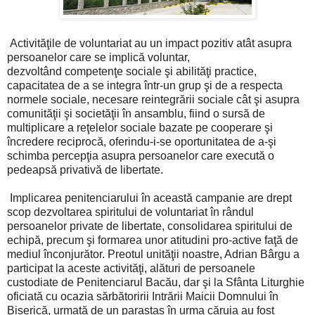
Activităţile de voluntariat au un impact pozitiv atât asupra
persoanelor care se implică voluntar,
dezvoltând competenţe sociale şi abilităţi practice,
capacitatea de a se integra într-un grup şi de a respecta
normele sociale, necesare reintegrării sociale cât şi asupra
comunităţii şi societăţii în ansamblu, fiind o sursă de
multiplicare a reţelelor sociale bazate pe cooperare şi
încredere reciprocă, oferindu-i-se oportunitatea de a-şi
schimba percepţia asupra persoanelor care execută o
pedeapsă privativă de libertate.
Implicarea penitenciarului în această campanie are drept
scop dezvoltarea spiritului de voluntariat în rândul
persoanelor private de libertate, consolidarea spiritului de
echipă, precum şi formarea unor atitudini pro-active faţă de
mediul înconjurător. Preotul unităţii noastre, Adrian Bârgu a
participat la aceste activităţi, alături de persoanele
custodiate de Penitenciarul Bacău, dar şi la Sfânta Liturghie
oficiată cu ocazia sărbătoririi Intrării Maicii Domnului în
Biserică, urmată de un parastas în urma căruia au fost