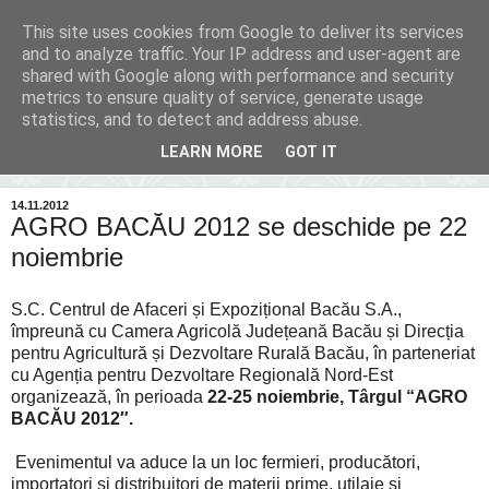
This site uses cookies from Google to deliver its services
Inima Bacăului
and to analyze traffic. Your IP address and user-agent are
shared with Google along with performance and security
metrics to ensure quality of service, generate usage
Din inima Bacăului...spre inima ta...
statistics, and to detect and address abuse.
LEARN MORE
GOT IT
▼
14.11.2012
AGRO BACĂU 2012 se deschide pe 22
noiembrie
S.C. Centrul de Afaceri și Expozițional Bacău S.A.,
împreună cu Camera Agricolă Județeană Bacău și Direcția
pentru Agricultură și Dezvoltare Rurală Bacău, în parteneriat
cu Agenția pentru Dezvoltare Regională Nord-Est
organizează, în perioada
22-25 noiembrie, Târgul “AGRO
BACĂU 2012″.
Evenimentul va aduce la un loc fermieri, producători,
importatori și distribuitori de materii prime, utilaje și