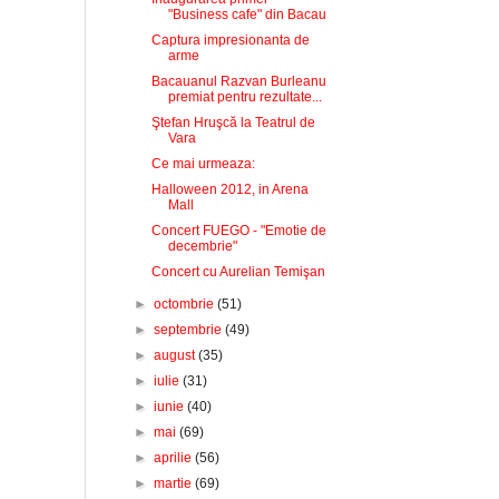
"Business cafe" din Bacau
Captura impresionanta de
arme
Bacauanul Razvan Burleanu
premiat pentru rezultate...
Ştefan Hruşcă la Teatrul de
Vara
Ce mai urmeaza:
Halloween 2012, in Arena
Mall
Concert FUEGO - "Emotie de
decembrie"
Concert cu Aurelian Temişan
►
octombrie
(51)
►
septembrie
(49)
►
august
(35)
►
iulie
(31)
►
iunie
(40)
►
mai
(69)
►
aprilie
(56)
►
martie
(69)