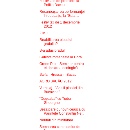
Festivitate de premiere la
Politia Bacau
Recunoaşterea performanţei
în educaţie, la "Gala ...
Festivitati de 1 decembrie
2012
2 in 1
Reabilitarea blocului
gratuita?
S-a adus bradul
Gateste romaneste la Cora
Green Pro – Seminar pentru
etichetarea ecologică
Stefan Hrusca in Bacau
AGRO BACĂU 2012
Vernisaj - "Artisti plastici din
Bucovina"
“Degeaba” cu Tudor
Gheorghe
Șezătoare duhovnicească cu
Părintele Constantin Ne...
Noutati din minifotbal
Semnarea contractelor de