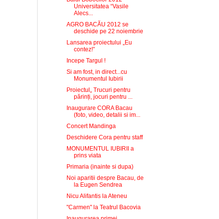
Universitatea “Vasile
Alecs...
AGRO BACĂU 2012 se
deschide pe 22 noiembrie
Lansarea proiectului „Eu
contez!”
Incepe Targul !
Si am fost, in direct...cu
Monumentul Iubirii
Proiectul„ Trucuri pentru
părinți, jocuri pentru ...
Inaugurare CORA Bacau
(foto, video, detalii si im...
Concert Mandinga
Deschidere Cora pentru staff
MONUMENTUL IUBIRII a
prins viata
Primaria (inainte si dupa)
Noi aparitii despre Bacau, de
la Eugen Sendrea
Nicu Alifantis la Ateneu
"Carmen" la Teatrul Bacovia
Inaugurarea primei