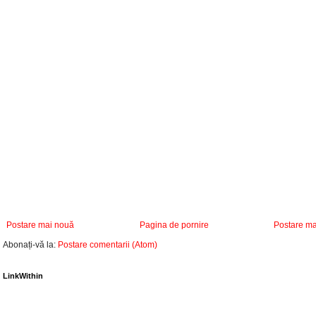
Postare mai nouă
Pagina de pornire
Postare ma
Abonați-vă la:
Postare comentarii (Atom)
LinkWithin