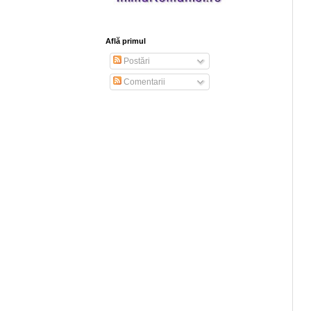
Află primul
Postări
Comentarii