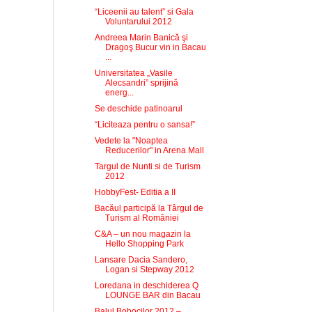
“Liceenii au talent” si Gala
Voluntarului 2012
Andreea Marin Banică şi
Dragoş Bucur vin in Bacau
...
Universitatea „Vasile
Alecsandri” sprijină
energ...
Se deschide patinoarul
“Liciteaza pentru o sansa!”
Vedete la "Noaptea
Reducerilor" in Arena Mall
Targul de Nunti si de Turism
2012
HobbyFest- Editia a II
Bacăul participă la Târgul de
Turism al României
C&A – un nou magazin la
Hello Shopping Park
Lansare Dacia Sandero,
Logan si Stepway 2012
Loredana in deschiderea Q
LOUNGE BAR din Bacau
Balul Bobocilor 2012 –