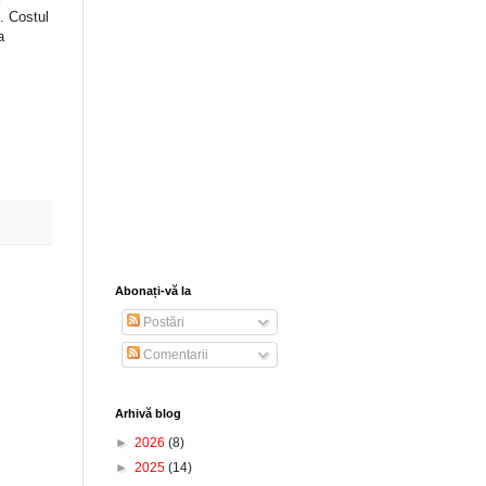
i. Costul
a
Abonați-vă la
Postări
Comentarii
Arhivă blog
►
2026
(8)
►
2025
(14)