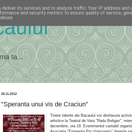
deliver its services and to analyze traffic. Your IP address and
formance and security metrics to ensure quality of service, ge
 abuse.
ăului
ma ta...
26.11.2012
"Speranta unui vis de Craciun"
Tinere talente ale Bacaului vor desfasura activit
artistice la Teatrul de Vara "Radu Beligan", mier
decembrie, ora 19. Evenimentul caritabil organi
Asociatia "Eminenta Pro Vranceanu" doreste s