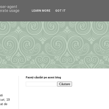
 user-agent
nerate usage
LEARN MORE
GOT IT
Faceți căutări pe acest blog
ati
curi, 19
zat de
a