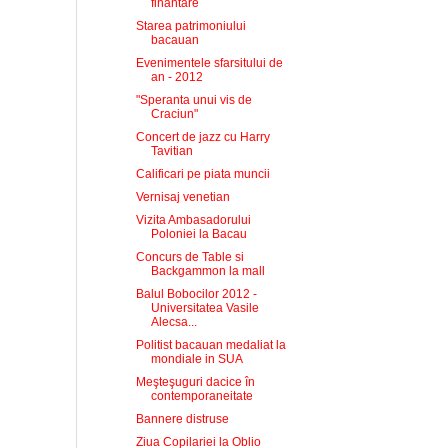
finantare
Starea patrimoniului
bacauan
Evenimentele sfarsitului de
an - 2012
"Speranta unui vis de
Craciun"
Concert de jazz cu Harry
Tavitian
Calificari pe piata muncii
Vernisaj venetian
Vizita Ambasadorului
Poloniei la Bacau
Concurs de Table si
Backgammon la mall
Balul Bobocilor 2012 -
Universitatea Vasile
Alecsa...
Politist bacauan medaliat la
mondiale in SUA
Meşteşuguri dacice în
contemporaneitate
Bannere distruse
Ziua Copilariei la Oblio