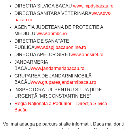
DIRECTIA SILVICA BACAU
www.mpdsbacau.ro
DIRECTIA SANITARA VETERINARA
www.dvs-
bacau.ro
AGENTIA JUDETEANA DE PROTECTIE A
MEDIULUI
www.apmbc.ro
DIRECTIA DE SANATATE
PUBLICA
www.dspj.bacauonline.ro
DIRECTIA APELOR SIRET
www.apesiret.ro
JANDARMERIA
BACAU
www.jandarmeriabacau.ro
GRUPAREA DE JANDARMI MOBILÃ
BACÃU
www.grupareajandarmibacau.ro
INSPECTORATUL PENTRU SITUAŢII DE
URGENŢÃ “MR.CONSTANTIN ENE”
Regia Naţională a Pădurilor – Direcţia Silvică
Bacău
Voi mai adauga pe parcurs si alte informatii. Daca mai doriti