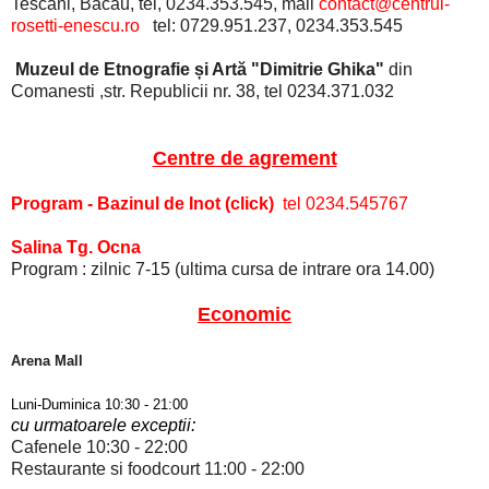
Tescani, Bacau, tel, 0234.353.545, mail
contact@centrul-
rosetti-enescu.ro
tel: 0729.951.237, 0234.353.545
Muzeul de Etnografie și Artă "Dimitrie Ghika"
din
Comanesti ,str. Republicii nr. 38, tel 0234.371.032
Centre de agrement
Program - Bazinul de Inot (click)
tel 0234.545767
Salina Tg. Ocna
Program : zilnic 7-15 (ultima cursa de intrare ora 14.00)
Economic
Arena Mall
Luni-
Duminica
10:30 - 21:00
cu urmatoarele exceptii:
Cafenele 10:30 - 22:00
Restaurante si foodcourt 11:00 - 22:00