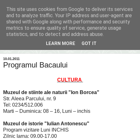
This site uses cookies from Google to deliver its services
Inima Bacăului
and to analyze traffic. Your IP address and user-agent are
shared with Google along with performance and security
metrics to ensure quality of service, generate usage
Din inima Bacăului...spre inima ta...
statistics, and to detect and address abuse.
LEARN MORE
GOT IT
▼
10.01.2011
Programul Bacaului
CULTURA
Muzeul de stiinte ale naturii "Ion Borcea"
Str. Aleea Parcului, nr. 9
Tel: 0234/512.006
Marti – Duminica: 08 – 16, Luni – inchis
Muzeul de istorie "Iulian Antonescu"
Program vizitare Luni INCHIS
Zilnic Iarna: 09.00-17.00