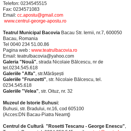
Telefon: 0234545515
Fax: 0234571083
Email:
cc.apostu@gmail.com
www.centrul-george-apostu.ro
Teatrul Municipal Bacovia
Bacau Str. Iernii, nr.7, 600050
Bacau, Romania
Tel 0040 234 51.00.86
Pagina web :
www.teatrulbacovia.ro
Email: teatrulbacovia@yahoo.com
Galeria "Nouă"
, strada Nicolaie Bălcescu, nr de
tel.0234.545.618
Galeriile "Alfa"
, str.Mărășești
Galeriile "Frunzetti"
, str. Nicolaie Bălcescu, tel.
0234.545.618
Galeriile "Velea"
, str. Oituz, nr. 32
Muzeul de Istorie Buhusi:
Buhusi, str. Bradului, nr.16, cod 605100
(Acces:DN Bacau-Piatra Neamţ)
Centrul de Cultură "Rosetti Tescanu - George Enescu"
,