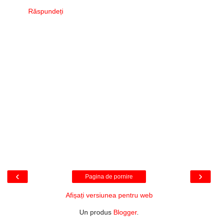
Răspundeți
‹
›
Pagina de pornire
Afișați versiunea pentru web
Un produs
Blogger
.