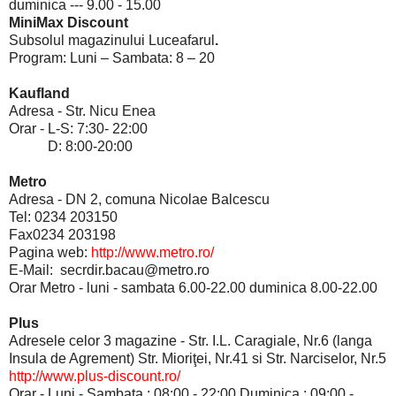
duminica --- 9.00 - 15.00
MiniMax Discount
Subsolul magazinului Luceafarul
.
Program: Luni – Sambata: 8 – 20
Kaufland
Adresa
- Str. Nicu Enea
Orar
- L-S: 7:30- 22:00
D: 8:00-20:00
Metro
Adresa
- DN 2, comuna Nicolae Balcescu
Tel: 0234 203150
Fax0234 203198
Pagina web:
http://www.metro.ro/
E-Mail: secrdir.bacau@metro.ro
Orar
Metro - luni - sambata 6.00-22.00 duminica 8.00-22.00
Plus
Adresele celor 3 magazine
- Str. I.L. Caragiale, Nr.6 (langa
Insula de Agrement) Str. Mioriţei, Nr.41 si Str. Narciselor, Nr.5
http://www.plus-discount.ro/
Orar
- Luni - Sambata : 08:00 - 22:00 Duminica : 09:00 -