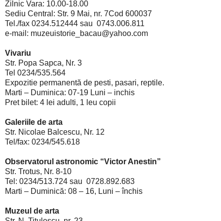
Zilnic Vara: 10.00-18.00
Sediu Central: Str. 9 Mai, nr. 7Cod 600037
Tel./fax 0234.512444 sau 0743.006.811
e-mail: muzeuistorie_bacau@yahoo.com
Vivariu
Str. Popa Sapca, Nr. 3
Tel 0234/535.564
Expozitie permanentă de pesti, pasari, reptile.
Marti – Duminica: 07-19 Luni – inchis
Pret bilet: 4 lei adulti, 1 leu copii
Galeriile de arta
Str. Nicolae Balcescu, Nr. 12
Tel/fax: 0234/545.618
Observatorul astronomic “Victor Anestin”
Str. Trotus, Nr. 8-10
Tel: 0234/513.724 sau 0728.892.683
Marti – Duminică: 08 – 16, Luni – închis
Muzeul de arta
Str. N. Titulescu, nr. 23