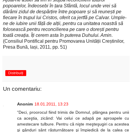
popoarelor, îndeosebi în țara Sfântă, locul unde vrei să
dărâmi zidul de despărțire între popoare și să reunești pe
fiecare în trupul lui Cristos, oferit ca jertfă pe Calvar. Umple-
ne de iubire unii făță de alții, pentru ca unitatea noastră să
folosească pentru reconcilierea pe care o dorești pentru
toată creația. Îți cerem asta în puterea Duhului. Amin
.
(Consiliul Pontifical pentru Promovarea Unității Creștinilor,
Presa Bună, Iași, 2011, pp. 51)
Distribuiți
Un comentariu:
Anonim
18.01.2011, 13:23
“Deci, proorocul fiind trimis de Domnul, plângea pentru unii
ca aceştia, zicând: Vai celui ce adapă pe aproapele cu
amestecare tulbure. Pentru că nişte meşteşugiri ca acestea
şi gânduri sânt răsturnătoare şi împiedică de la calea ce