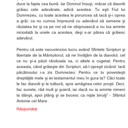
duce la fapta cea bună. Iar Domnul însuşi, măcar că diavolii
grăiau cele adevărate, adică acestea: Tu eşti Fiul lui
Dumnezeu, cu toate acestea le poruncea să tacă şi-i oprea
a grăi; ca nu cumva împreună cu adevărul să semene şi
răutatea lor şi ca pe noi să ne obişnuiască a nu lua aminte
niciodată la unele ca acestea, deşi s-ar părea că grăiesc
adevărul.
Pentru că este necuviincios lucru având Sfintele Scripturi şi
libertate de la Mântuitorul, să ne învăţăm de la diavolul, cel
ce nu şi-a păzit rânduiala sa, ci altele a cugetat. Pentru
aceasta, când grăieşte din Scripturi, să-l opreşti zicând: Iară
păcătosului i-a zis Dumnezeu: Pentru ce tu povesteşti
dreptăţile mele şi iei testamentul meu în gura ta? Căci toate
le fac diavolii şi le tulbură, spre amăgirea celor proşti. Deci,
fac sunete, râd mult şi şuieră, iar dacă nu ia aminte nimeni
la dânşii, apoi plâng şi se bocesc ca nişte biruiţi” - Sfântul
Antonie cel Mare
Răspundeți