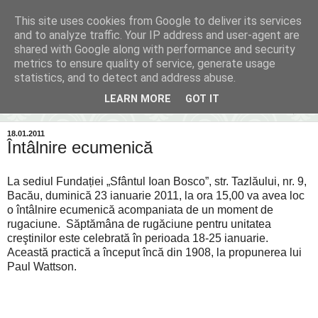
This site uses cookies from Google to deliver its services
Inima Bacăului
and to analyze traffic. Your IP address and user-agent are
shared with Google along with performance and security
metrics to ensure quality of service, generate usage
Din inima Bacăului...spre inima ta...
statistics, and to detect and address abuse.
LEARN MORE
GOT IT
▼
18.01.2011
Întâlnire ecumenică
La sediul Fundației „Sfântul Ioan Bosco”, str. Tazlăului, nr. 9,
Bacău, duminică 23 ianuarie 2011, la ora 15,00 va avea loc
o întâlnire ecumenică acompaniata de un moment de
rugaciune. Săptămâna de rugăciune pentru unitatea
creştinilor este celebrată în perioada 18-25 ianuarie.
Această practică a început încă din 1908, la propunerea lui
Paul Wattson.