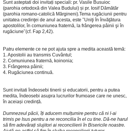
Sunt asteptati doi invitați speciali: pr. Vasile Busuioc
(parohia ortodoxă din Valea Budului) și pr. Iosif Dămătăr
(parohia romano-catolică Mărgineni).Tema rugăciunii pentru
unitatea credinţei de anul acesta, este "Uniţi în învăţătura
apostolilor, în comuniunea fraternă, la frângerea pâinii şi în
rugăciune"(cf. Fap 2,42).
Patru elemente ce ne pot ajuta spre a medita această temă:
1. Apostolii au transmis Cuvântul;
2. Comuniunea fraternă, koinonia;
3. Frângerea pâinii;
4. Rugăciunea continuă.
Sunt invitati îndeosebi tinerii și educatorii, pentru a putea
medita, îndeosebi asupra lucrurilor frumoase care ne unesc,
în aceiași credință.
Dumnezeul păcii, îți aducem mulțumire pentru că ni l-ai
trimis pe Isus pentru a ne reconcilia în el cu tine. Dă-ne harul
să fim adevărați slujitori ai reconcilierii în Bisericile noastre.
Ajută-ne astfel să fim în slujba reconcilierii tuturor