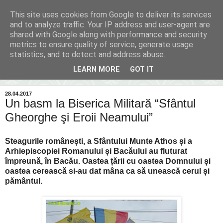
This site uses cookies from Google to deliver its services
Inima Bacăului
and to analyze traffic. Your IP address and user-agent are
shared with Google along with performance and security
metrics to ensure quality of service, generate usage
Din inima Bacăului...spre inima ta...
statistics, and to detect and address abuse.
LEARN MORE
GOT IT
▼
28.04.2017
Un basm la Biserica Militară “Sfântul
Gheorghe şi Eroii Neamului”
Steagurile românești, a Sfântului Munte Athos și a
Arhiepiscopiei Romanului și Bacăului au fluturat
împreună, în Bacău. Oastea țării cu oastea Domnului și
oastea cerească si-au dat mâna ca să unească cerul și
pământul.