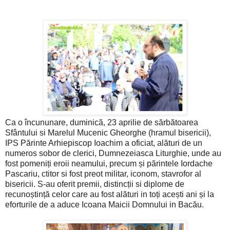
Ca o încununare,
duminică, 23 aprilie
de sărbătoarea
Sfântului si Marelul Mucenic Gheorghe (hramul bisericii)
,
IPS Părinte Arhiepiscop Ioachim a oficiat, alături de un
numeros sobor de clerici, Dumnezeiasca Liturghie, unde au
fost pomeniți eroii neamului, precum și părintele Iordache
Pascariu, ctitor si fost preot militar, iconom, stavrofor al
bisericii. S-au oferit premii, distincții si diplome de
recunoștință celor care au fost alături in toți acești ani și la
eforturile de a aduce Icoana Maicii Domnului in Bacău.