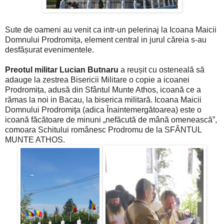
Sute de oameni au venit ca intr-un pelerinaj la Icoana Maicii
Domnului Prodromița, element central in jurul căreia s-au
desfășurat evenimentele.
Preotul militar Lucian Butnaru
a reușit cu osteneală să
adauge la zestrea Bisericii Militare o copie a icoanei
Prodromița, adusă din Sfântul Munte Athos, icoană ce a
rămas la noi in Bacau, la biserica militară.
Icoana Maicii
Domnului Prodromiţa (adica Înaintemergătoarea) este o
icoană făcătoare de minuni „nefăcută de mână omenească”,
comoara Schitului românesc Prodromu de la SFÂNTUL
MUNTE ATHOS.