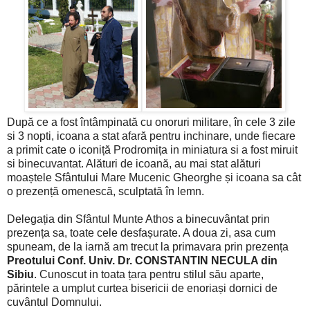
După ce a fost întâmpinată cu onoruri militare, în cele 3 zile
si 3 nopti, icoana a stat afară pentru inchinare, unde fiecare
a primit cate o iconiță Prodromița in miniatura si a fost miruit
si binecuvantat. Alături de icoană, au mai stat alături
moaștele Sfântului Mare Mucenic Gheorghe și icoana sa cât
o prezență omenescă, sculptată în lemn.
Delegația din Sfântul Munte Athos a binecuvântat prin
prezența sa, toate cele desfașurate. A doua zi, asa cum
spuneam, de la iarnă am trecut la primavara prin prezența
Preotului Conf. Univ. Dr. CONSTANTIN NECULA din
Sibiu
. Cunoscut in toata țara pentru stilul său aparte,
părintele a umplut curtea bisericii de enoriași dornici de
cuvântul Domnului.