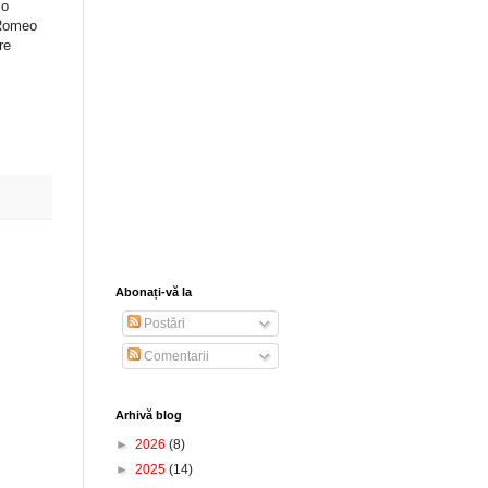
 o
 Romeo
re
Abonați-vă la
Postări
Comentarii
Arhivă blog
►
2026
(8)
►
2025
(14)