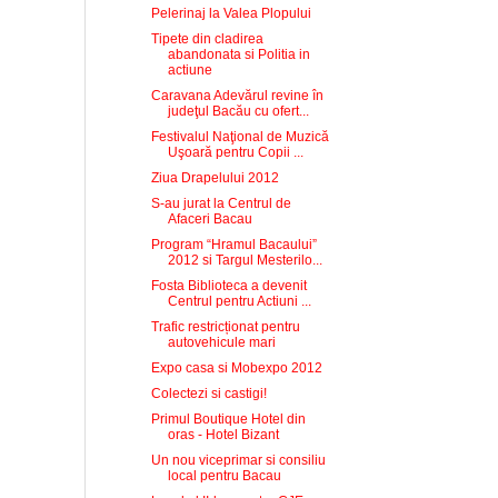
Pelerinaj la Valea Plopului
Tipete din cladirea
abandonata si Politia in
actiune
Caravana Adevărul revine în
judeţul Bacău cu ofert...
Festivalul Naţional de Muzică
Uşoară pentru Copii ...
Ziua Drapelului 2012
S-au jurat la Centrul de
Afaceri Bacau
Program “Hramul Bacaului”
2012 si Targul Mesterilo...
Fosta Biblioteca a devenit
Centrul pentru Actiuni ...
Trafic restricționat pentru
autovehicule mari
Expo casa si Mobexpo 2012
Colectezi si castigi!
Primul Boutique Hotel din
oras - Hotel Bizant
Un nou viceprimar si consiliu
local pentru Bacau