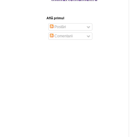
Află primul
Postări
Comentarii