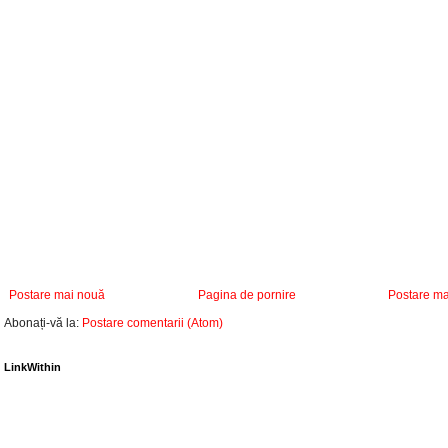
Postare mai nouă
Pagina de pornire
Postare ma
Abonați-vă la:
Postare comentarii (Atom)
LinkWithin