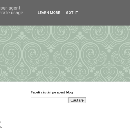
 user-agent
nerate usage
LEARN MORE
GOT IT
Faceți căutări pe acest blog
a
i,