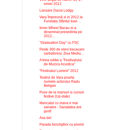
iuniei 2012
Lansare Dacia Lodgy
Vara Împreună si in 2012 la
Fundația Sfântul Ioan ...
Inner Wheel Bacau si-a
desemnat presedinta pe
2012...
”Graduation Day” cu FSC
Peste 300 de elevi bacauani
sarbatoresc Ziua Mediu...
A treia editie a "Festivalului
de Muzica Acustica"
"Festivalul Luminii" 2012
Teatrul de Vara poarta
numele actorului Radu
Beligan
Poze de la marsuri si cursuri
festive (Up-date)
Mancatul cu mana e mai
sanatos - Sanatatea are
gust!
Asa da!
Parada bicicliştilor cu premii