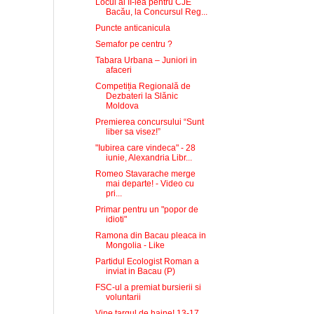
Locul al II-lea pentru CJE
Bacău, la Concursul Reg...
Puncte anticanicula
Semafor pe centru ?
Tabara Urbana – Juniori in
afaceri
Competiția Regională de
Dezbateri la Slănic
Moldova
Premierea concursului “Sunt
liber sa visez!”
"Iubirea care vindeca" - 28
iunie, Alexandria Libr...
Romeo Stavarache merge
mai departe! - Video cu
pri...
Primar pentru un "popor de
idioti"
Ramona din Bacau pleaca in
Mongolia - Like
Partidul Ecologist Roman a
inviat in Bacau (P)
FSC-ul a premiat bursierii si
voluntarii
Vine targul de haine! 13-17