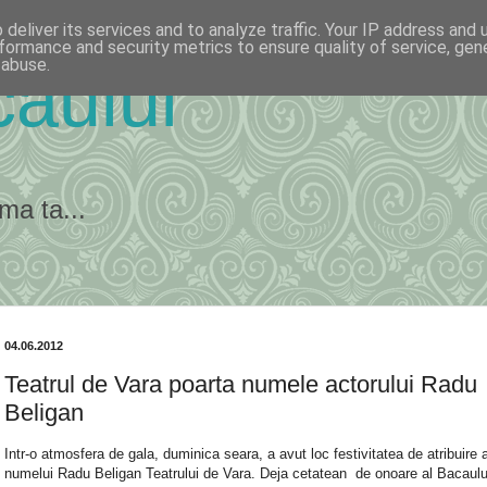
deliver its services and to analyze traffic. Your IP address and
formance and security metrics to ensure quality of service, ge
 abuse.
ăului
ma ta...
04.06.2012
Teatrul de Vara poarta numele actorului Radu
Beligan
Intr-o atmosfera de gala, duminica seara, a avut loc festivitatea de atribuire 
numelui Radu Beligan Teatrului de Vara. Deja cetatean de onoare al Bacaulu