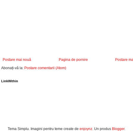
Postare mai nouă
Pagina de pornire
Postare ma
Abonați-vă la:
Postare comentarii (Atom)
LinkWithin
Tema Simplu. Imagini pentru teme create de
enjoynz
. Un produs
Blogger
.