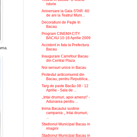
istorie
Aniversare la Gala STAR -60
de ani la Teatrul Muni...
Decoratiuni de Paşte In
Bacau
Program CINEMA CITY
BACAU 10-16 Aprilie 2009
Accident in fata la Prefectura
cuma.
Bacau
Inaugurare Carrefour Bacau
din Central Plaza
Noi sensuri unice in Bacau
Protestul anticomunist din
Bacau, pentru Republica...
Targ de paste Bacău 08 - 12
Aprilie - Sala de ...
,,Intai drumuri, apoi amenzi'' -
Adunarea pentru ...
Inima Bacaului sustine
campania ,, Intai drumuri,
...
Stadionul Municipal Bacau in
imagini
Stadionul Municipal Bacau in