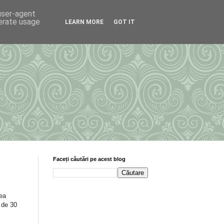
 user-agent
nerate usage
LEARN MORE
GOT IT
Faceți căutări pe acest blog
tea
 de 30