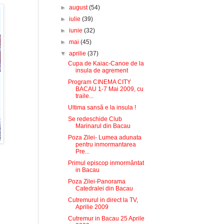
►
august
(54)
►
iulie
(39)
►
iunie
(32)
►
mai
(45)
▼
aprilie
(37)
Cupa de Kaiac-Canoe de la
insula de agrement
Program CINEMA CITY
BACAU 1-7 Mai 2009, cu
traile...
Ultima sansă e la insula !
Se redeschide Club
Marinarul din Bacau
Poza Zilei- Lumea adunata
pentru inmormantarea
Pre...
Primul episcop inmormântat
in Bacau
Poza Zilei-Panorama
Catedralei din Bacau
Cutremurul in direct la TV,
Aprilie 2009
Cutremur in Bacau 25 Aprile