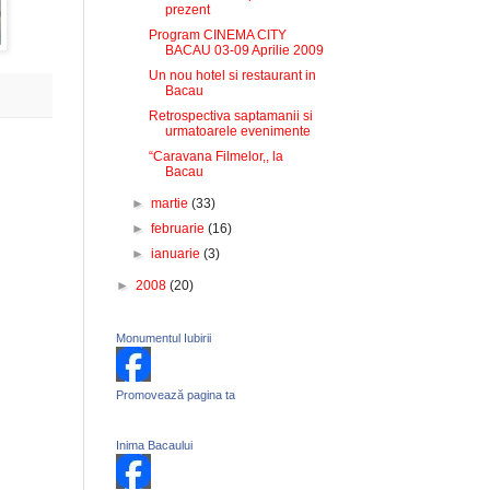
prezent
Program CINEMA CITY
BACAU 03-09 Aprilie 2009
Un nou hotel si restaurant in
Bacau
Retrospectiva saptamanii si
urmatoarele evenimente
“Caravana Filmelor,, la
Bacau
►
martie
(33)
►
februarie
(16)
►
ianuarie
(3)
►
2008
(20)
Monumentul Iubirii
Promovează pagina ta
Inima Bacaului