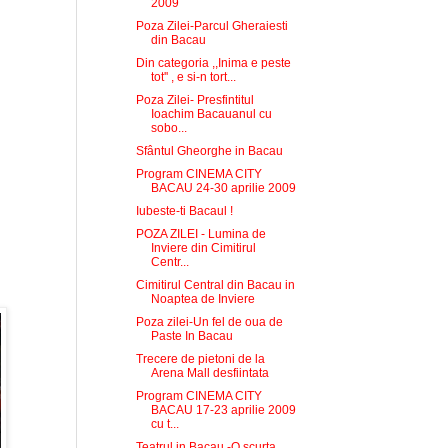
2009
Poza Zilei-Parcul Gheraiesti
din Bacau
Din categoria ,,Inima e peste
tot'' , e si-n tort...
Poza Zilei- Presfintitul
Ioachim Bacauanul cu
sobo...
Sfântul Gheorghe in Bacau
Program CINEMA CITY
BACAU 24-30 aprilie 2009
Iubeste-ti Bacaul !
POZA ZILEI - Lumina de
Inviere din Cimitirul
Centr...
Cimitirul Central din Bacau in
Noaptea de Inviere
Poza zilei-Un fel de oua de
Paste In Bacau
Trecere de pietoni de la
Arena Mall desfiintata
Program CINEMA CITY
BACAU 17-23 aprilie 2009
cu t...
Teatrul in Bacau -O scurta