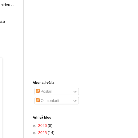
chiderea
asa
Abonați-vă la
Postări
Comentarii
Arhivă blog
►
2026
(8)
►
2025
(14)