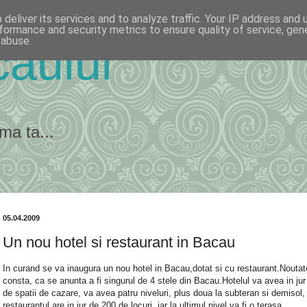
deliver its services and to analyze traffic. Your IP address and
formance and security metrics to ensure quality of service, ge
 abuse.
ăului
ma ta...
05.04.2009
Un nou hotel si restaurant in Bacau
In curand se va inaugura un nou hotel in Bacau,dotat si cu restaurant.Nouta
consta, ca se anunta a fi singurul de 4 stele din Bacau.Hotelul va avea in jur
de spatii de cazare, va avea patru niveluri, plus doua la subteran si demisol,
restaurantul are in jur de 200 de locuri, iar la ultimul nivel va fi o terasa.