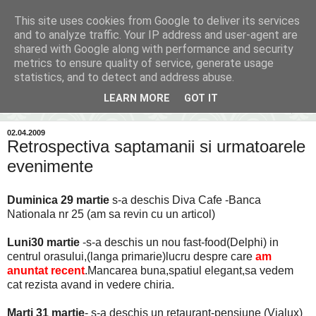
This site uses cookies from Google to deliver its services
Inima Bacăului
and to analyze traffic. Your IP address and user-agent are
shared with Google along with performance and security
metrics to ensure quality of service, generate usage
Din inima Bacăului...spre inima ta...
statistics, and to detect and address abuse.
LEARN MORE
GOT IT
▼
02.04.2009
Retrospectiva saptamanii si urmatoarele
evenimente
Duminica 29 martie
s-a deschis Diva Cafe -Banca
Nationala nr 25
(am sa revin cu un articol)
Luni30 martie
-s-a deschis un nou fast-food(Delphi) in
centrul orasului,(langa primarie)lucru despre care
am
anuntat recent
.Mancarea buna,spatiul elegant,sa vedem
cat rezista avand in vedere chiria.
Marti 31 martie
- s-a deschis un retaurant-pensiune (Vialux)