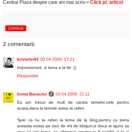
Central Plaza despre care am mai scris->
Click pt. articol
Distribuiți
2 comentarii:
kristofer93
03.04.2009, 17:21
Impresionant, si tema e la fel :))
Răspundeți
Inima Bacaului
03.04.2009, 21:11
Eu am trecut de mult de varsta temelor,cele pentru
acasa,daca la temele astea te referi.
Sper ca nu te referi la tema de la blog,pentru ca tema
aceasta exista pe zeci de mii de bloguri,si daca ai ajuns sa
spui ca am tema, ca altcineva anume,ar fi penibil si te-ai