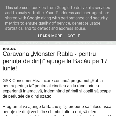
This site uses cookies from Google to deliver its services
Inima Bacăului
and to analyze traffic. Your IP address and user-agent are
shared with Google along with performance and security
metrics to ensure quality of service, generate usage
Din inima Bacăului...spre inima ta...
statistics, and to detect and address abuse.
LEARN MORE
GOT IT
▼
16.06.2017
Caravana „Monster Rabla - pentru
periuța de dinți” ajunge la Bacău pe 17
iunie!
GSK Consumer Healthcare continuă programul „Rabla
pentru periuța ta” pentru al cincilea an la rând, printr-o
experiență interactivă, îndemnând părinții și copiii să scape
de periuțele de dinți uzate;
Programul va ajunge la Bacău și își propune să înlocuiască
periuțe de dinți vechi în schimbul altora noi, să ofere