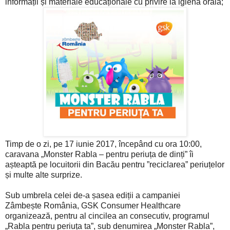
informații și materiale educaționale cu privire la igiena orală;
Timp de o zi, pe 17 iunie 2017, începând cu ora 10:00,
caravana „Monster Rabla – pentru periuța de dinți” îi
așteaptă pe locuitorii din Bacău pentru ”reciclarea” periuțelor
și multe alte surprize.
Sub umbrela celei de-a șasea ediții a campaniei
Zâmbește România, GSK Consumer Healthcare
organizează, pentru al cincilea an consecutiv, programul
„Rabla pentru periuța ta”, sub denumirea „Monster Rabla”,