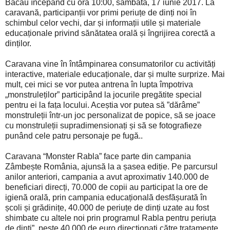
Bacău începând cu ora 10:00, sâmbătă, 17 iunie 2017. La
caravană, participanții vor primi periuțe de dinți noi în
schimbul celor vechi, dar și informații utile și materiale
educaționale privind sănătatea orală și îngrijirea corectă a
dinților.
Caravana vine în întâmpinarea consumatorilor cu activități
interactive, materiale educaționale, dar și multe surprize. Mai
mult, cei mici se vor putea antrena în lupta împotriva
„monstruleților” participând la jocurile pregătite special
pentru ei la fața locului. Aceștia vor putea să ”dărâme”
monstruleții într-un joc personalizat de popice, să se joace
cu monstruleții supradimensionați și să se fotografieze
punând cele patru personaje pe fugă..
Caravana “Monster Rabla” face parte din campania
Zâmbește România, ajunsă la a șasea ediție. Pe parcursul
anilor anteriori, campania a avut aproximativ 140.000 de
beneficiari direcți, 70.000 de copii au participat la ore de
igienă orală, prin campania educațională desfășurată în
școli și grădinițe, 40.000 de periuțe de dinți uzate au fost
shimbate cu altele noi prin programul Rabla pentru periuța
de dinți”, peste 40.000 de euro direcționați către tratamente