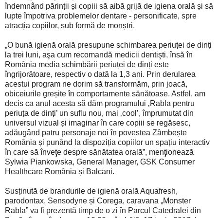
îndemnând părinții și copiii să aibă grijă de igiena orală și să
lupte împotriva problemelor dentare - personificate, spre
atracția copiilor, sub formă de monștri.
„O bună igienă orală presupune schimbarea periuței de dinți
la trei luni, aşa cum recomandă medicii dentişti, însă în
România media schimbării periuței de dinți este
îngrijorătoare, respectiv o dată la 1,3 ani. Prin derularea
acestui program ne dorim să transformăm, prin joacă,
obiceiurile greșite în comportamente sănătoase. Astfel, am
decis ca anul acesta să dăm programului ‚Rabla pentru
periuța de dinți’ un suflu nou, mai ‚cool’, împrumutat din
universul vizual și imaginar în care copiii se regăsesc,
adăugând patru personaje noi în povestea Zâmbește
România și punând la dispoziția copiilor un spațiu interactiv
în care să înveţe despre sănătatea orală”, menţionează
Sylwia Piankowska, General Manager, GSK Consumer
Healthcare România și Balcani.
Susținută de brandurile de igienă orală Aquafresh,
parodontax, Sensodyne și Corega, caravana „Monster
Rabla” va fi prezentă timp de o zi în Parcul Catedralei din