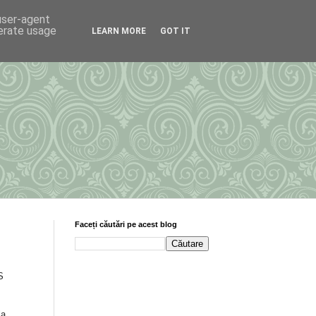
 user-agent
nerate usage
LEARN MORE
GOT IT
Faceți căutări pe acest blog
S
la