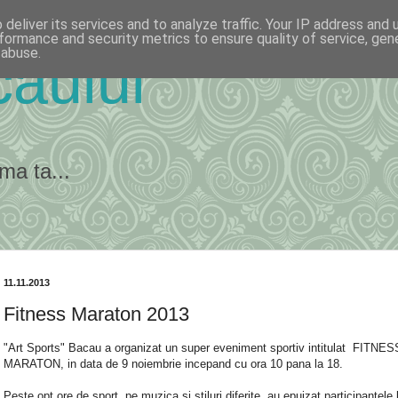
deliver its services and to analyze traffic. Your IP address and
formance and security metrics to ensure quality of service, ge
 abuse.
ăului
ma ta...
11.11.2013
Fitness Maraton 2013
"Art Sports" Bacau a organizat un super eveniment sportiv intitulat FITNES
MARATON, in data de 9 noiembrie incepand cu ora 10 pana la 18.
Peste opt ore de sport, pe muzica si stiluri diferite, au epuizat participantele 