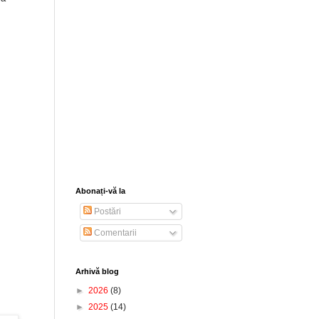
Abonați-vă la
Postări
Comentarii
Arhivă blog
►
2026
(8)
►
2025
(14)