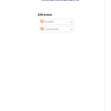
Află primul
Postări
Comentarii