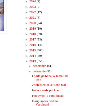
►
2024
(9)
►
2023
(9)
►
2022
(12)
►
2021
(7)
►
2020
(24)
►
2019
(19)
►
2018
(39)
►
2017
(93)
►
2016
(148)
►
2015
(363)
►
2014
(395)
▼
2013
(656)
►
decembrie
(51)
▼
noiembrie
(52)
Esarfe galbene la Teatrul de
vara
Zdob si Zdub la Arena Mall
Noile toalete publice
Hobbyfest la cora Bacau
Inaugurarea podului
Margineni