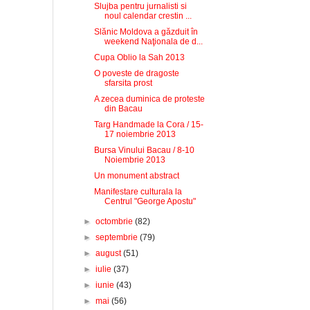
Slujba pentru jurnalisti si
noul calendar crestin ...
Slănic Moldova a găzduit în
weekend Naţionala de d...
Cupa Oblio la Sah 2013
O poveste de dragoste
sfarsita prost
A zecea duminica de proteste
din Bacau
Targ Handmade la Cora / 15-
17 noiembrie 2013
Bursa Vinului Bacau / 8-10
Noiembrie 2013
Un monument abstract
Manifestare culturala la
Centrul "George Apostu"
►
octombrie
(82)
►
septembrie
(79)
►
august
(51)
►
iulie
(37)
►
iunie
(43)
►
mai
(56)