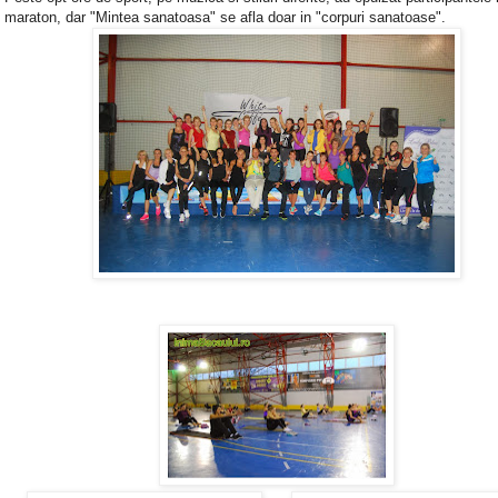
maraton, dar "Mintea sanatoasa" se afla doar in "corpuri sanatoase".