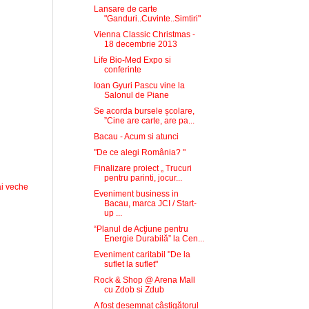
Lansare de carte
"Ganduri..Cuvinte..Simtiri"
Vienna Classic Christmas -
18 decembrie 2013
Life Bio-Med Expo si
conferinte
Ioan Gyuri Pascu vine la
Salonul de Piane
Se acorda bursele școlare,
”Cine are carte, are pa...
Bacau - Acum si atunci
"De ce alegi România? "
Finalizare proiect „ Trucuri
pentru parinti, jocur...
i veche
Eveniment business in
Bacau, marca JCI / Start-
up ...
“Planul de Acţiune pentru
Energie Durabilă” la Cen...
Eveniment caritabil "De la
suflet la suflet"
Rock & Shop @ Arena Mall
cu Zdob si Zdub
A fost desemnat câștigătorul