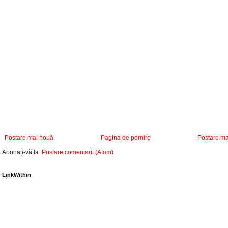
Postare mai nouă
Pagina de pornire
Postare ma
Abonați-vă la:
Postare comentarii (Atom)
LinkWithin