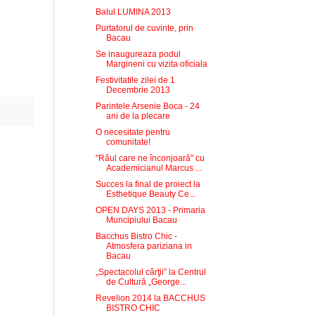
Balul LUMINA 2013
Purtatorul de cuvinte, prin
Bacau
Se inaugureaza podul
Margineni cu vizita oficiala
Festivitatile zilei de 1
Decembrie 2013
Parintele Arsenie Boca - 24
ani de la plecare
O necesitate pentru
comunitate!
"Răul care ne înconjoară" cu
Academicianul Marcus ...
Succes la final de proiect la
Esthetique Beauty Ce...
OPEN DAYS 2013 - Primaria
Muncipiului Bacau
Bacchus Bistro Chic -
Atmosfera pariziana in
Bacau
„Spectacolul cărţii” la Centrul
de Cultură „George...
Revelion 2014 la BACCHUS
BISTRO CHIC