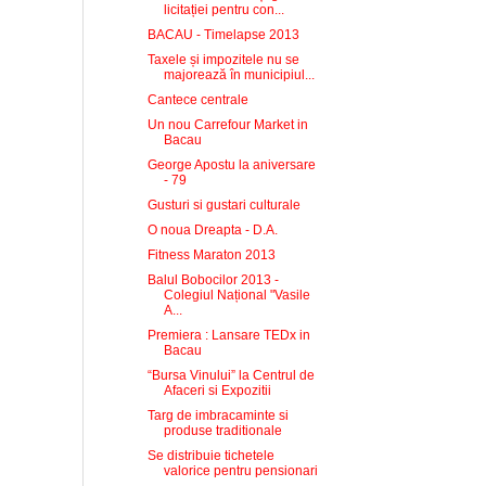
licitației pentru con...
BACAU - Timelapse 2013
Taxele și impozitele nu se
majorează în municipiul...
Cantece centrale
Un nou Carrefour Market in
Bacau
George Apostu la aniversare
- 79
Gusturi si gustari culturale
O noua Dreapta - D.A.
Fitness Maraton 2013
Balul Bobocilor 2013 -
Colegiul Național "Vasile
A...
Premiera : Lansare TEDx in
Bacau
“Bursa Vinului” la Centrul de
Afaceri si Expozitii
Targ de imbracaminte si
produse traditionale
Se distribuie tichetele
valorice pentru pensionari