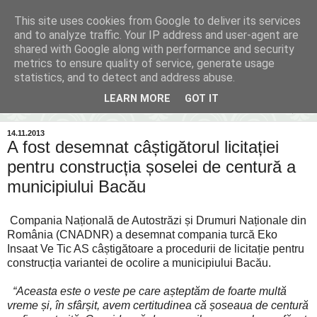
This site uses cookies from Google to deliver its services
Inima Bacăului
and to analyze traffic. Your IP address and user-agent are
shared with Google along with performance and security
metrics to ensure quality of service, generate usage
Din inima Bacăului...spre inima ta...
statistics, and to detect and address abuse.
LEARN MORE
GOT IT
▼
14.11.2013
A fost desemnat câștigătorul licitației
pentru construcția șoselei de centură a
municipiului Bacău
Compania Națională de Autostrăzi și Drumuri Naționale din
România (CNADNR) a desemnat compania turcă Eko
Insaat Ve Tic AS câștigătoare a procedurii de licitație pentru
construcția variantei de ocolire a municipiului Bacău.
“Aceasta este o veste pe care așteptăm de foarte multă
vreme și, în sfârșit, avem certitudinea că șoseaua de centură