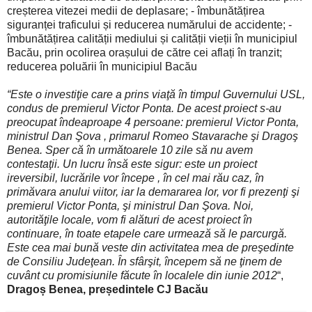
creșterea vitezei medii de deplasare; - îmbunătățirea
siguranței traficului și reducerea numărului de accidente; -
îmbunătățirea calității mediului și calității vieții în municipiul
Bacău, prin ocolirea orașului de către cei aflați în tranzit;
reducerea poluării în municipiul Bacău
“Este o investiţie care a prins viaţă în timpul Guvernului USL,
condus de premierul Victor Ponta. De acest proiect s-au
preocupat îndeaproape 4 persoane: premierul Victor Ponta,
ministrul Dan Şova , primarul Romeo Stavarache şi Dragoş
Benea. Sper că în următoarele 10 zile să nu avem
contestaţii. Un lucru însă este sigur: este un proiect
ireversibil, lucrările vor începe , în cel mai rău caz, în
primăvara anului viitor, iar la demararea lor, vor fi prezenţi şi
premierul Victor Ponta, şi ministrul Dan Şova. Noi,
autorităţile locale, vom fi alături de acest proiect în
continuare, în toate etapele care urmează să le parcurgă.
Este cea mai bună veste din activitatea mea de preşedinte
de Consiliu Judeţean. În sfârşit, începem să ne ţinem de
cuvânt cu promisiunile făcute în localele din iunie 2012
“,
Dragoș Benea, președintele CJ Bacău