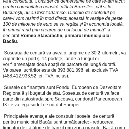
va fi construită. Consider că demersurile pe care le-am făcut
pentru comunitatea noastră, atât la Bruxelles, cât și la
București, nu au fost zadarnice. Dincolo de confortul pe
care-l vom resimți în mod direct, această investiție de peste
100 de milioane de euro se va regăsi și în economia locală,
în primul rând prin crearea de noi locuri de muncă“
, a
declarat
Romeo Stavarache, primarul municipiului
Bacău
.
Șoseaua de centură va avea o lungime de 30,2 kilometri, va
cuprinde un pod și 14 podețe, iar de-a lungul ei
vor fi amenajate două spații de parcare de lungă durată.
Valoarea lucrărilor este de 393.881.398 lei, exclusiv TVA
(488.412.933,52 lei, TVA inclus).
Sursele de finanțare sunt Fondul European de Dezvoltare
Regională și bugetul de stat. Șoseaua de centură va face
parte din autostrada spre Suceava, coridorul Paneuropean
IX ce va lega sudul de nordul Europei
Principalele avantaje ale construirii șoselei de centură
pentru municipiul Bacău sunt următoarele: - reducerea
timpului de călătorie de tranzit prin zona orașului Bacău prin