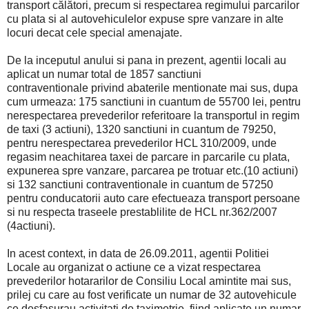
transport călători, precum si respectarea regimului parcarilor
cu plata si al autovehiculelor expuse spre vanzare in alte
locuri decat cele special amenajate.
De la inceputul anului si pana in prezent, agentii locali au
aplicat un numar total de 1857 sanctiuni
contraventionale privind abaterile mentionate mai sus, dupa
cum urmeaza: 175 sanctiuni in cuantum de 55700 lei, pentru
nerespectarea prevederilor referitoare la transportul in regim
de taxi (3 actiuni), 1320 sanctiuni in cuantum de 79250,
pentru nerespectarea prevederilor HCL 310/2009, unde
regasim neachitarea taxei de parcare in parcarile cu plata,
expunerea spre vanzare, parcarea pe trotuar etc.(10 actiuni)
si 132 sanctiuni contraventionale in cuantum de 57250
pentru conducatorii auto care efectueaza transport persoane
si nu respecta traseele prestablilite de HCL nr.362/2007
(4actiuni).
In acest context, in data de 26.09.2011, agentii Politiei
Locale au organizat o actiune ce a vizat respectarea
prevederilor hotararilor de Consiliu Local amintite mai sus,
prilej cu care au fost verificate un numar de 32 autovehicule
ce desfasurau activitati de taximetrie, fiind aplicate un numar