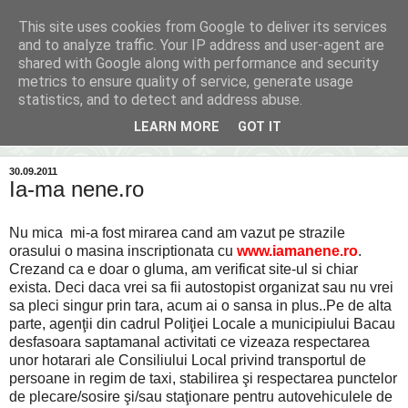
This site uses cookies from Google to deliver its services
Inima Bacăului
and to analyze traffic. Your IP address and user-agent are
shared with Google along with performance and security
metrics to ensure quality of service, generate usage
Din inima Bacăului...spre inima ta...
statistics, and to detect and address abuse.
LEARN MORE
GOT IT
▼
30.09.2011
Ia-ma nene.ro
Nu mica mi-a fost mirarea cand am vazut pe strazile
orasului o masina inscriptionata cu
www.iamanene.ro
.
Crezand ca e doar o gluma, am verificat site-ul si chiar
exista. Deci daca vrei sa fii autostopist organizat sau nu vrei
sa pleci singur prin tara, acum ai o sansa in plus..Pe de alta
parte, agenţii din cadrul Poliţiei Locale a municipiului Bacau
desfasoara saptamanal activitati ce vizeaza respectarea
unor hotarari ale Consiliului Local privind transportul de
persoane in regim de taxi, stabilirea şi respectarea punctelor
de plecare/sosire şi/sau staţionare pentru autovehiculele de