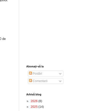
urilor.
0 de
Abonați-vă la
Postări
Comentarii
Arhivă blog
►
2026
(8)
►
2025
(14)