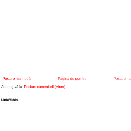
Postare mai nouă
Pagina de pornire
Postare ma
Abonați-vă la:
Postare comentarii (Atom)
LinkWithin