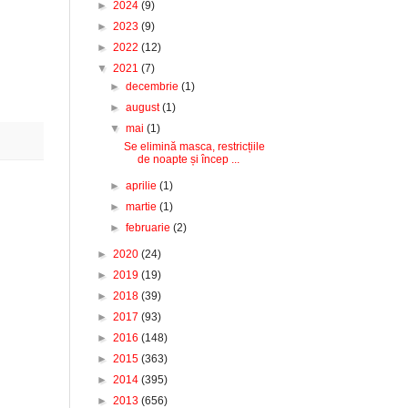
►
2024
(9)
►
2023
(9)
►
2022
(12)
▼
2021
(7)
►
decembrie
(1)
►
august
(1)
▼
mai
(1)
Se elimină masca, restricțiile
de noapte și încep ...
►
aprilie
(1)
►
martie
(1)
►
februarie
(2)
►
2020
(24)
►
2019
(19)
►
2018
(39)
►
2017
(93)
►
2016
(148)
►
2015
(363)
►
2014
(395)
►
2013
(656)