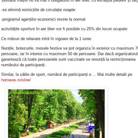
-purtatul măștii nu va mai fi obligatoriu în aer liber, cu excepția piețelor și târg
-se elimină restricțiile de circulație noapte
-programul agenților economici revine la normal
activitățile sportive în aer liber vor fi posibile cu 25% din locuri ocupate
Ce măsuri de relaxare intră în vigoare de la 1 iunie:
Nunțile, botezurile, mesele festive se pot organiza în exterior cu maximum 7
persoane, iar în interior cu maximum 50 de persoane. Dar dacă organizatorul
garantează că toate persoanele sunt vaccinate se renunță la restricționarea
numărului de participanți.
Similar, la sălile de sport, numărul de participanți e.... Mai multe detalii pe
hotnews.ro/stire/