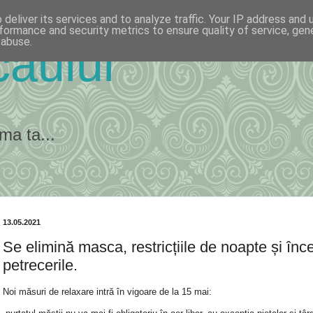
deliver its services and to analyze traffic. Your IP address and
formance and security metrics to ensure quality of service, ge
 abuse.
ăului
ma ta...
13.05.2021
Se elimină masca, restricțiile de noapte și înc
petrecerile.
Noi măsuri de relaxare intră în vigoare de la 15 mai: