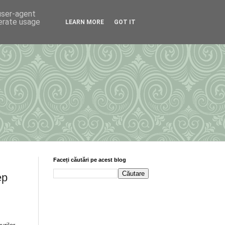
 user-agent
nerate usage
LEARN MORE
GOT IT
Faceți căutări pe acest blog
ep