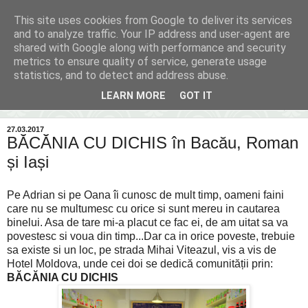
This site uses cookies from Google to deliver its services
Inima Bacăului
and to analyze traffic. Your IP address and user-agent are
shared with Google along with performance and security
metrics to ensure quality of service, generate usage
Din inima Bacăului...spre inima ta...
statistics, and to detect and address abuse.
LEARN MORE
GOT IT
▼
27.03.2017
BĂCĂNIA CU DICHIS în Bacău, Roman
și Iași
Pe Adrian si pe Oana îi cunosc de mult timp, oameni faini
care nu se multumesc cu orice si sunt mereu in cautarea
binelui. Asa de tare mi-a placut ce fac ei, de am uitat sa va
povestesc si voua din timp...Dar ca in orice poveste, trebuie
sa existe si un loc, pe strada Mihai Viteazul, vis a vis de
Hotel Moldova, unde cei doi se dedică comunității prin:
BĂCĂNIA CU DICHIS