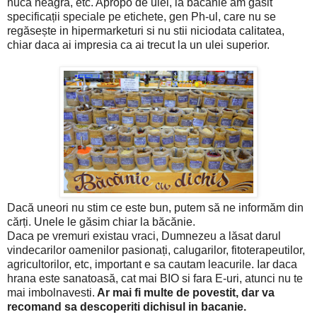
nucă neagră, etc. Apropo de ulei, la băcănie am gasit
specificații speciale pe etichete, gen Ph-ul, care nu se
regăsește in hipermarketuri si nu stii niciodata calitatea,
chiar daca ai impresia ca ai trecut la un ulei superior.
Dacă uneori nu stim ce este bun, putem să ne informăm din
cărți. Unele le găsim chiar la băcănie.
Daca pe vremuri existau vraci, Dumnezeu a lăsat darul
vindecarilor oamenilor pasionați, calugarilor, fitoterapeutilor,
agricultorilor, etc, important e sa cautam leacurile. Iar daca
hrana este sanatoasă, cat mai BIO si fara E-uri, atunci nu te
mai imbolnavesti.
Ar mai fi multe de povestit, dar va
recomand sa descoperiti dichisul in bacanie.