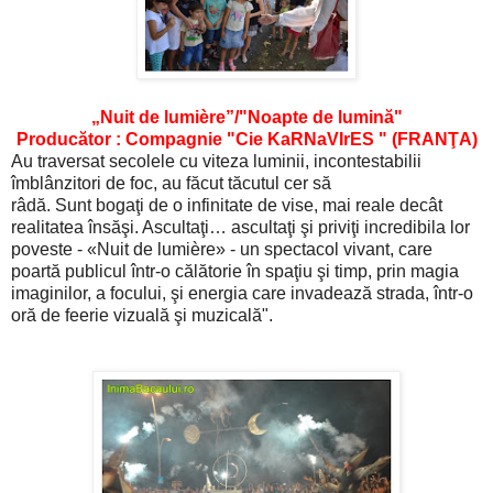
„Nuit de lumière”/"Noapte de lumină"
Producător : Compagnie "Cie KaRNaVIrES " (FRANŢA)
Au traversat secolele cu viteza luminii, incontestabilii
îmblânzitori de foc, au făcut tăcutul cer să
râdă. Sunt bogaţi de o infinitate de vise, mai reale decât
realitatea însăşi. Ascultaţi… ascultaţi şi priviţi incredibila lor
poveste - «Nuit de lumière» - un spectacol vivant, care
poartă publicul într-o călătorie în spaţiu şi timp, prin magia
imaginilor, a focului, şi energia care invadează strada, într-o
oră de feerie vizuală şi muzicală".