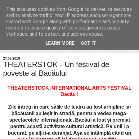
This site uses cookies from Google to deliver its services
Inima Bacăului
and to analyze traffic. Your IP address and user-agent are
shared with Google along with performance and security
metrics to ensure quality of service, generate usage
Din inima Bacăului...spre inima ta...
statistics, and to detect and address abuse.
LEARN MORE
GOT IT
▼
27.05.2016
THEATERSTOK - Un festival de
poveste al Bacăului
THEATERSTOCK INTERNATIONAL ARTS FESTIVAL
Bacău !
Zile întregi în care
sălile de teatru au fost arhipline iar
băcăuanii au ieșit în stradă, pentru a vedea mega-
spectacolele internaționale. Bacăul a fost și premiat
pentru acastă activitate cultural artistică. Pe unii i-a
bucurat, pe alți
i i-a deranjat. A
șa se
întâmplă c
ând un