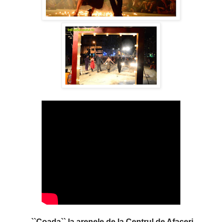
``Coada`` la arenele de la Centrul de Afaceri