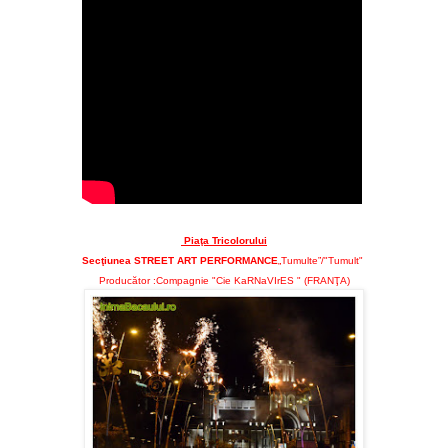
Piaţa
Tricolorului
Secţiunea
STREET ART PERFORMANCE
„Tumulte”/"Tumult"
Producător :Compagnie "Cie KaRNaVIrES " (FRANŢA)