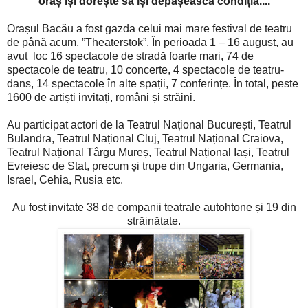
oraș
își dorește s
ă
își depășească condiția....
Orașul Bacău a fost gazda celui mai mare festival de teatru
de până acum, ”Theaterstok”. În perioada 1 – 16 august, au
avut loc 16 spectacole de stradă foarte mari, 74 de
spectacole de teatru, 10 concerte, 4 spectacole de teatru-
dans, 14 spectacole în alte spații, 7 conferințe. În total, peste
1600 de artiști invitați, români și străini.
Au participat actori de la Teatrul Național București, Teatru
l
Bulandra, Teatrul Național Cluj, Teatrul Național Craiova,
Teatrul Național Târgu Mureș, Teatrul Național Iași, Teatrul
Evreiesc de Stat, precum și trupe din Ungaria, Germania,
Israel, Cehia, Rusia etc.
Au fost invitate 38 de companii teatrale autohtone și 19 din
străinătate.