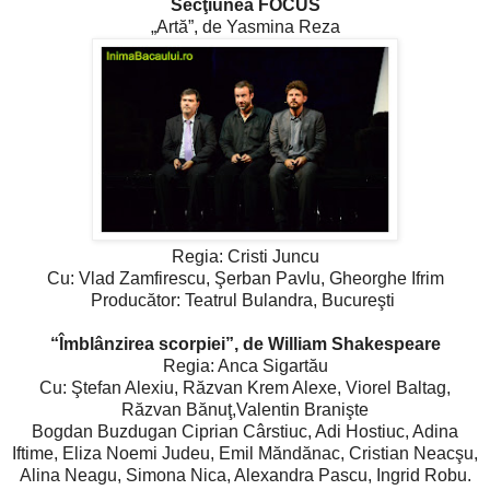
Secţiunea FOCUS
„Artă”, de Yasmina Reza
Regia: Cristi Juncu
Cu: Vlad Zamfirescu, Şerban Pavlu, Gheorghe Ifrim
Producător: Teatrul Bulandra, Bucureşti
“Îmblânzirea scorpiei”, de William Shakespeare
Regia: Anca Sigartău
Cu: Ştefan Alexiu, Răzvan Krem Alexe, Viorel Baltag,
Răzvan Bănuţ,Valentin Branişte
Bogdan Buzdugan Ciprian Cârstiuc, Adi Hostiuc, Adina
Iftime, Eliza Noemi Judeu, Emil Măndănac, Cristian Neacşu,
Alina Neagu, Simona Nica, Alexandra Pascu, Ingrid Robu.