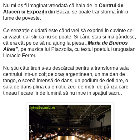
Nu mi-aș fi imaginat vreodată că hala de la
Centrul de
Afaceri si Expoziții
din Bacău se poate transforma într-o
lume de poveste.
Ce senzație ciudată este când vrei să exprimi în cuvinte ce-
ai vazut, dar știi că nu se poate. Și când stau și mă gândesc,
că era cât pe ce să nu ajung la piesa
„Maria de Buenos
Aires”
, pe muzica lui Piazzolla, cu textul poetului uruguaian
Horacio Ferrer.
Nu știu câte tiruri s-au descărcat pentru a transforma sala
centrului intr-un colț de oraș argentinean, un maidan de
tango, o scenă imensă de dans, un podium de defilare, o
sală de dans plină cu emoții, zeci de metri de pânză care
țineau fiecare fir de lumină să nu intre in spațiul sacru.