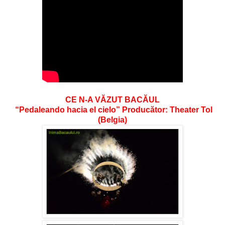
CE N-A VĂZUT BACĂUL
“Pedaleando hacia el cielo” Producător: Theater Tol
(Belgia)