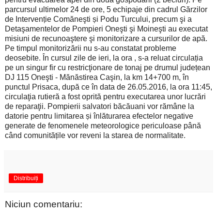
parcursul ultimelor 24 de ore, 5 echipaje din cadrul Gărzilor
de Intervenție Comăneşti și Podu Turcului, precum şi a
Detaşamentelor de Pompieri Oneşti şi Moineşti au executat
misiuni de recunoaştere şi monitorizare a cursurilor de apă.
Pe timpul monitorizării nu s-au constatat probleme
deosebite. În cursul zile de ieri, la ora , s-a reluat circulația
pe un singur fir cu restricţionare de tonaj pe drumul județean
DJ 115 Oneşti - Mănăstirea Caşin, la km 14+700 m, în
punctul Prisaca, după ce în data de 26.05.2016, la ora 11:45,
circulaţia rutieră a fost oprită pentru executarea unor lucrări
de reparaţii. Pompierii salvatori băcăuani vor rămâne la
datorie pentru limitarea și înlăturarea efectelor negative
generate de fenomenele meteorologice periculoase până
când comunitățile vor reveni la starea de normalitate.
Distribuiți
Niciun comentariu: