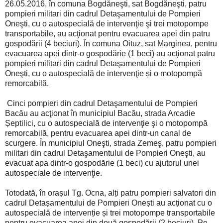
26.05.2016, în comuna Bogdăneşti, sat Bogdăneşti, patru
pompieri militari din cadrul Detaşamentului de Pompieri
Oneşti, cu o autospecială de intervenţie şi trei motopompe
transportabile, au acţionat pentru evacuarea apei din patru
gospodării (4 beciuri). În comuna Oituz, sat Marginea, pentru
evacuarea apei dintr-o gospodărie (1 beci) au acţionat patru
pompieri militari din cadrul Detaşamentului de Pompieri
Oneşti, cu o autospecială de intervenţie și o motopompă
remorcabilă.
Cinci pompieri din cadrul Detaşamentului de Pompieri
Bacău au acţionat în municipiul Bacău, strada Arcadie
Șeptilici, cu o autospecială de intervenţie şi o motopompă
remorcabilă, pentru evacuarea apei dintr-un canal de
scurgere. În municipiul Oneşti, strada Zemeş, patru pompieri
militari din cadrul Detaşamentului de Pompieri Oneşti, au
evacuat apa dintr-o gospodărie (1 beci) cu ajutorul unei
autospeciale de intervenţie.
Totodată, în orașul Tg. Ocna, alți patru pompieri salvatori din
cadrul Detașamentului de Pompieri Onești au acționat cu o
autospecială de intervenție și trei motopompe transportabile
pentru evacuarea apei din două gospodării (2 beciuri). Pe