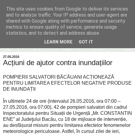
This site uses cookies from Google to deliver its services
Inima Bacăului
and to analyze traffic. Your IP address and user-agent are
shared with Google along with performance and security
metrics to ensure quality of service, generate usage
Din inima Bacăului...spre inima ta...
statistics, and to detect and address abuse.
LEARN MORE
GOT IT
▼
27.05.2016
Acțiuni de ajutor contra inundațiilor
POMPIERII SALVATORI BĂCĂUANI ACȚIONEAZĂ
PENTRU LIMITAREA EFECTELOR NEGATIVE PRODUSE
DE INUNDAȚII
În ultimele 24 de ore (intervalul 26.05.2016, ora 07:00 –
27.05.2016, ora 07:00), 42 de pompieri salvatori din cadrul
Inspectoratului pentru Situații de Urgență „Mr. CONSTANTIN
ENE” al Judeţului Bacău, cu 18 de mijloace de intervenție,
au desfășurat misiuni pentru limitarea efectelor fenomenelor
meteorologice periculoase. Astfel, în cursul zilei de ieri,