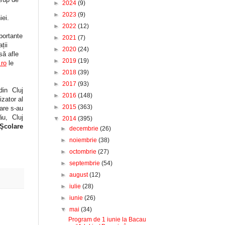
►
2024
(9)
,
►
2023
(9)
iei.
►
2022
(12)
portante
►
2021
(7)
ții
►
2020
(24)
să afle
►
2019
(19)
.ro
le
►
2018
(39)
►
2017
(93)
in Cluj
►
2016
(148)
izator al
►
2015
(363)
are s-au
u, Cluj
▼
2014
(395)
 Şcolare
►
decembrie
(26)
►
noiembrie
(38)
►
octombrie
(27)
►
septembrie
(54)
►
august
(12)
►
iulie
(28)
►
iunie
(26)
▼
mai
(34)
Program de 1 iunie la Bacau