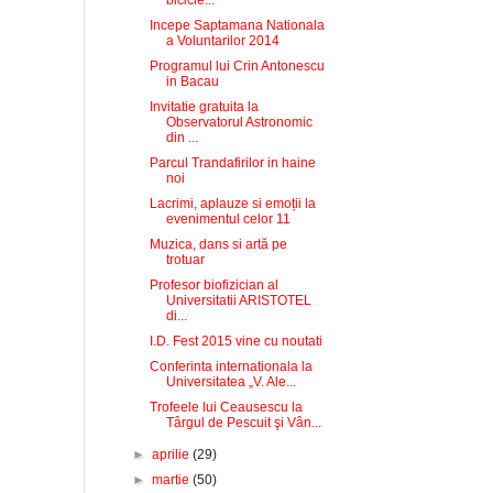
bicicle...
Incepe Saptamana Nationala
a Voluntarilor 2014
Programul lui Crin Antonescu
in Bacau
Invitatie gratuita la
Observatorul Astronomic
din ...
Parcul Trandafirilor in haine
noi
Lacrimi, aplauze si emoții la
evenimentul celor 11
Muzica, dans si artă pe
trotuar
Profesor biofizician al
Universitatii ARISTOTEL
di...
I.D. Fest 2015 vine cu noutati
Conferinta internationala la
Universitatea „V. Ale...
Trofeele lui Ceausescu la
Târgul de Pescuit şi Vân...
►
aprilie
(29)
►
martie
(50)