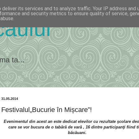
deliver its services and to analyze traffic. Your IP address and
formance and security metrics to ensure quality of service, ge
 abuse.
ăului
ma ta...
31.05.2014
Festivalul„Bucurie în Mișcare”!
Evenimentul din acest an este dedicat elevilor cu rezultate şcolare de
care se vor bucura de o tabără de vară , 16 dintre participanţi fiind t
băcăuani.