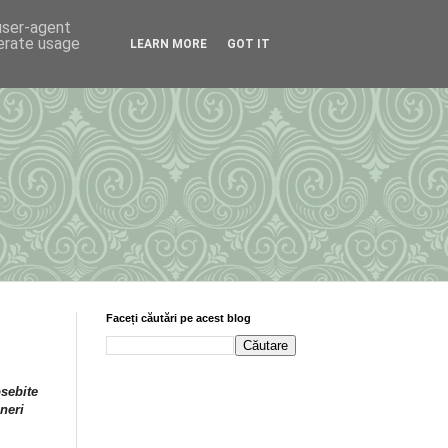
 user-agent
nerate usage
LEARN MORE
GOT IT
Faceți căutări pe acest blog
osebite
ineri