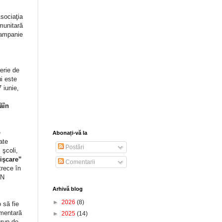
sociaţia
munitară
campanie
erie de
ui este
 iunie,
ăîn
e
Abonați-vă la
ate
Postări
 şcoli,
işcare”
Comentarii
trece în
ON
Arhivă blog
►
2026
(8)
 să fie
imentară
►
2025
(14)
grup de