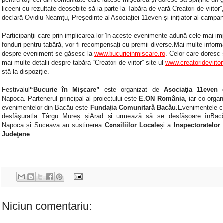
liceeni cu rezultate deosebite să ia parte la Tabăra de vară Creatori de viitor”
declară Ovidiu Neamțu,
Președinte al Asociației 11even și iniţiator al campan
Participanţii care prin implicarea lor în aceste evenimente adună cele mai im
fonduri pentru tabără, vor fi recompensați cu premii diverse.Mai multe informa
despre eveniment se găsesc la
www.bucurieinmiscare.ro
. Celor care doresc 
mai multe detalii despre tabăra “Creatori de viitor” site-ul
www.creatorideviitor
stă la dispoziție.
Festivalul
“Bucurie în Mișcare”
este organizat de
Asociaţia 11even
d
Napoca. Partenerul principal al proiectului este
E.ON România
, iar co-organ
evenimentelor din Bacău este
Fundația Comunitară Bacău.
Evenimentele c
desfăşuratla Târgu Mureș șiArad și urmează să se desfășoare înBacă
Napoca și Suceava au sustinerea
Consiliilor Locale
și a
Inspectoratelor
Judeţene
Niciun comentariu: