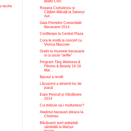
Bistro Chic
i veche
Roxana Ciuhulescu și
Cătălin Măruță la Salonul
Aut...
Gala Premiilor Comunitatii
Bacauane 2014
Confitexpo la Central Plaza
Cora te invită la concert cu
Viorica Macovei
Gratis la muzeele bacauane
si cu poze ”selfie”
Program Târg Wellness &
Fitness & Beauty 16-18
Mai...
Bacaul a recitit
Lăcușorul a devenit loc de
joacă
Expo Pescuit și Vânătoare
2014
Cui trebuie sa-i multumesc?
Aladinul bacauan pleaca la
Chisinau
Băcăuanii sunt așteptați
sâmbătă la Marșul