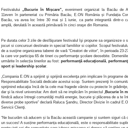
Festivalului
„Bucurie în Mișcare”,
eveniment organizat la Bacău de A
11even în parteneriat cu Primăria Bacău, E.ON România și Fundația Co
Bacău, va avea loc între 30 mai și 1 iunie, ca parte integrantă dintr-o 
amplă, derulată în această primăvară în cinci oraşe din Romania.
Pe durata celor 3 zile de desfăşurare festivalul îşi propune sa organizeze o s
jocuri si concursuri destinate in special familiilor si copiilor. Scopul festivalul
de a susţine organizarea taberei de vară “Creatori de viitor“,
în perioada 23-27
la care vor participa 65 de tineri cu performanţe şcolare deosebite.
Domeniile
urmărite în selecția tinerilor au fost:
performanţă educaţională
,
performanţ
sport și leadership școlar
.
„
Compania E.ON a sprijinit şi sprijină excelenţa prin implicare în programe d
Responsabilitate Socială dedicate acestui scop. Suntem prezenţi în comunit
sprijinind educaţia încă de la cele mai fragede vârste cu proiecte în grădiniţe,
dar şi la nivel universitar. Am dorit să ne implicăm în proiectul „
Bucurie în m
fiindcă aduce întregii comunităţi multă energie, bucurie şi plăcerea de a te în
diverse probe sportive”
declară Raluca Şandru, Director Divizie în cadrul E.
Servicii Clienţi.
“
Ne bucurăm să aducem și la Bacău această campanie și suntem siguri că o
un succes! A susține performanța educațională, este o responsabilitate supl
pentru toți cei din comunitate care iubesc mișcarea și doresc să sprijine un 