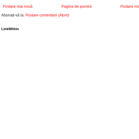
Postare mai nouă
Pagina de pornire
Postare ma
Abonați-vă la:
Postare comentarii (Atom)
LinkWithin