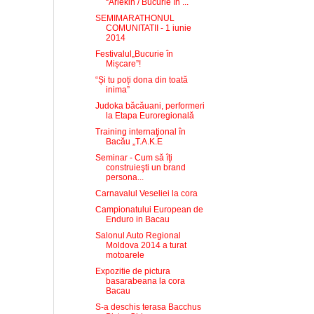
“Arlekin / Bucurie în ...
SEMIMARATHONUL
COMUNITATII - 1 iunie
2014
Festivalul„Bucurie în
Mișcare”!
“Și tu poți dona din toată
inima”
Judoka băcăuani, performeri
la Etapa Euroregională
Training internaţional în
Bacău „T.A.K.E
Seminar - Cum să îţi
construieşti un brand
persona...
Carnavalul Veseliei la cora
Campionatului European de
Enduro in Bacau
Salonul Auto Regional
Moldova 2014 a turat
motoarele
Expozitie de pictura
basarabeana la cora
Bacau
S-a deschis terasa Bacchus