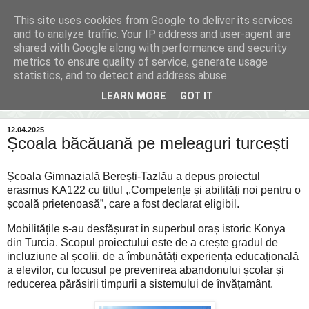
This site uses cookies from Google to deliver its services
Inima Bacăului
and to analyze traffic. Your IP address and user-agent are
shared with Google along with performance and security
metrics to ensure quality of service, generate usage
Din inima Bacăului...spre inima ta...
statistics, and to detect and address abuse.
LEARN MORE
GOT IT
▼
12.04.2025
Școala băcăuană pe meleaguri turcești
Școala Gimnazială Berești-Tazlău a depus proiectul
erasmus KA122 cu titlul ,,Competențe și abilități noi pentru o
școală prietenoasă”, care a fost declarat eligibil.
Mobilitățile s-au desfășurat in superbul oraș istoric Konya
din Turcia. Scopul proiectului este de a crește gradul de
incluziune al școlii, de a îmbunătăți experiența educațională
a elevilor, cu focusul pe prevenirea abandonului școlar și
reducerea părăsirii timpurii a sistemului de învățamânt.