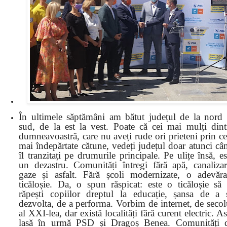
În ultimele săptămâni am bătut județul de la nord 
sud, de la est la vest. Poate că cei mai mulți dint
dumneavoastră, care nu aveți rude ori prieteni prin ce
mai îndepărtate cătune, vedeți județul doar atunci câ
îl tranzitați pe drumurile principale. Pe ulițe însă, es
un dezastru. Comunități întregi fără apă, canalizar
gaze și asfalt. Fără școli modernizate, o adevăra
ticăloșie. Da, o spun răspicat: este o ticăloșie să 
răpești copiilor dreptul la educație, șansa de a 
dezvolta, de a performa. Vorbim de internet, de secol
al XXI-lea, dar există localități fără curent electric. As
lasă în urmă PSD și Dragoș Benea. Comunități 