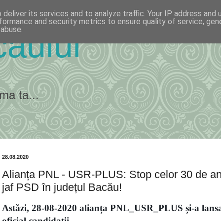
deliver its services and to analyze traffic. Your IP address and
formance and security metrics to ensure quality of service, ge
 abuse.
ăului
ma ta...
28.08.2020
Alianța PNL - USR-PLUS: Stop celor 30 de an
jaf PSD în județul Bacău!
Astăzi, 28-08-2020 alianța PNL_USR_PLUS și-a lans
oficial candidații.