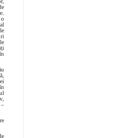
r,
de
e.
 o
al
le
ri
le
ți
în
ău
ă,
ei
în
ul
v,
 –
re
de