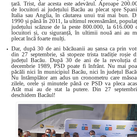
țară. Trist, dar acesta este adevărul. Aproape 200.0
de locuitori ai județului Bacău au plecat spre Spani
Italia sau Anglia, în căutarea unui trai mai bun. D
1990 și până în 2011, la ultimul recensământ, populaț
județului scăzuse de la peste 800.000, la 616.000 
locuitori și, cu siguranță, în ultimii nouă ani au m
plecat încă foarte mulți.
Dar, după 30 de ani băcăuanii au șansa ca prin vot
din 27 septembrie, să stopeze trista tradiție roșie d
județul Bacău. După 30 de ani de la revoluția d
decembrie 1989, PSD poate fi înfrânt. Nu mai poa
păcăli nici în municipiul Bacău, nici în județul Bacă
Nu întâmplător am adus un cronometru care măsoa
zilele, orele și minutele până ce PSD va pleca acas
Atât mai au de stat la putere. Din 27 septembri
deschidem Bacăul!