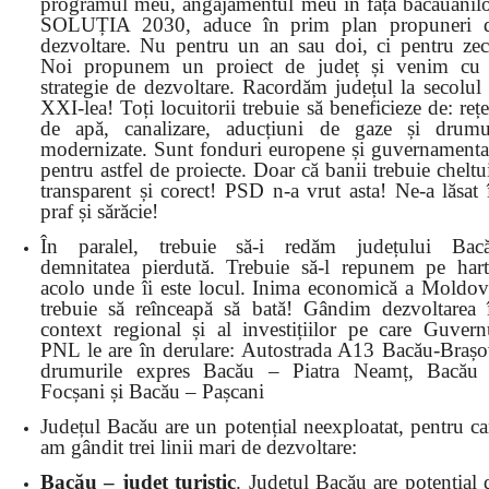
programul meu, angajamentul meu în fața băcăuanilo
SOLUȚIA 2030, aduce în prim plan propuneri 
dezvoltare. Nu pentru un an sau doi, ci pentru zec
Noi propunem un proiect de județ și venim cu
strategie de dezvoltare. Racordăm județul la secolul 
XXI-lea! Toți locuitorii trebuie să beneficieze de: rețe
de apă, canalizare, aducțiuni de gaze și drumu
modernizate. Sunt fonduri europene și guvernamenta
pentru astfel de proiecte. Doar că banii trebuie cheltui
transparent și corect! PSD n-a vrut asta! Ne-a lăsat 
praf și sărăcie!
În paralel, trebuie să-i redăm județului Bac
demnitatea pierdută. Trebuie să-l repunem pe hart
acolo unde îi este locul. Inima economică a Moldov
trebuie să reînceapă să bată! Gândim dezvoltarea 
context regional și al investițiilor pe care Guvern
PNL le are în derulare: Autostrada A13 Bacău-Brașo
drumurile expres Bacău – Piatra Neamț, Bacău
Focșani și Bacău – Pașcani
Județul Bac
ău are un potențial neexploatat, pentru ca
am gândit trei linii mari de dezvoltare:
Bacău – județ turistic
. Județul Bacău are potențial 