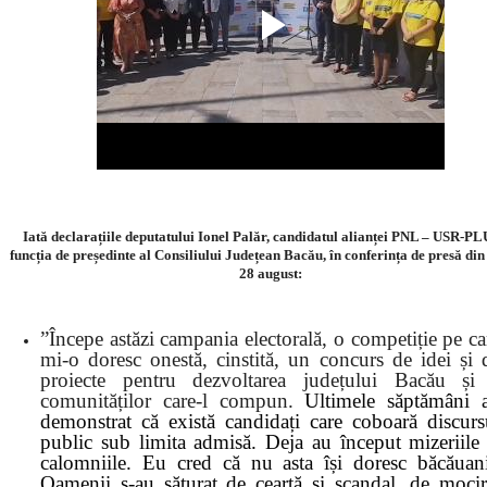
Iată declarațiile deputatului Ionel Palăr, candidatul alianței PNL – USR-PL
funcția de președinte al Consiliului Județean Bacău, în conferința de presă din
28 august:
”Începe astăzi campania electorală, o competiție pe ca
mi-o doresc onestă, cinstită, un concurs de idei și 
proiecte pentru dezvoltarea județului Bacău și
comunităților care-l compun.
Ultimele săptămâni 
demonstrat că există candidați care coboară discurs
public sub limita admisă. Deja au început mizeriile 
calomniile. Eu cred că nu asta își doresc băcăuani
Oamenii s-au săturat de ceartă și scandal, de mocir