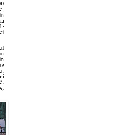
00
a,
in
ia
de
ai
ul
in
in
te
u.
ră
ă.
e,