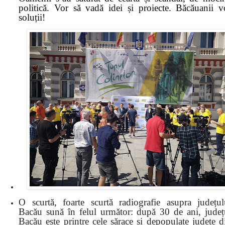
politică. Vor să vadă idei și proiecte. Băcăuanii v
soluții!
O scurtă, foarte scurtă radiografie asupra județul
Bacău sună în felul următor: după 30 de ani, județ
Bacău este printre cele sărace și depopulate județe d