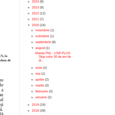
►
2024
(9)
►
2023
(9)
►
2022
(12)
►
2021
(7)
▼
2020
(24)
►
noiembrie
(1)
►
octombrie
(1)
►
septembrie
(8)
▼
august
(1)
Alianța PNL - USR-PLUS:
US, la
Stop celor 30 de ani de
 data de
ja...
►
iunie
(2)
►
mai
(1)
re
►
aprilie
(2)
de
►
martie
(3)
 a
►
februarie
(3)
au
►
ianuarie
(2)
ul
și
►
2019
(19)
i.
►
2018
(39)
lă