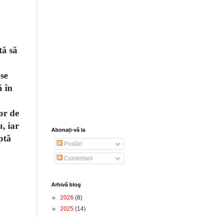
tă să
 se
ă în
or de
, iar
Abonați-vă la
ptă
Postări
Comentarii
Arhivă blog
►
2026
(8)
►
2025
(14)