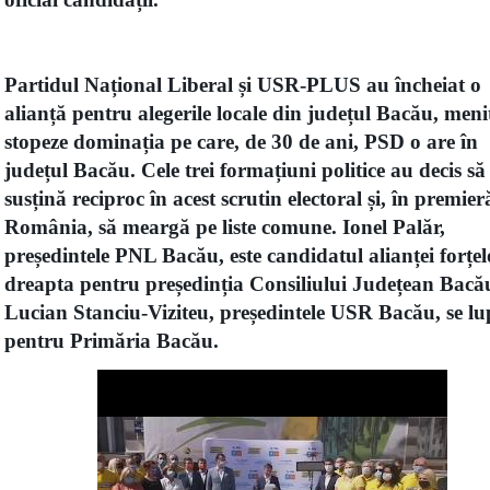
Partidul Național Liberal și USR-PLUS au încheiat o
alianță pentru alegerile locale din județul Bacău, meni
stopeze dominația pe care, de 30 de ani, PSD o are în
județul Bacău. Cele trei formațiuni politice au decis să
susțină reciproc în acest scrutin electoral și, în premier
România, să meargă pe liste comune. Ionel Palăr,
președintele PNL Bacău, este candidatul alianței forțel
dreapta pentru președinția Consiliului Județean Bacău
Lucian Stanciu-Viziteu, președintele USR Bacău, se lu
pentru Primăria Bacău.