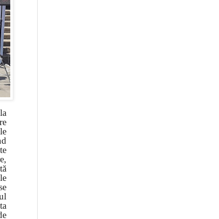
la
re
le
nd
te
e,
tă
le
se
ul
ta
de