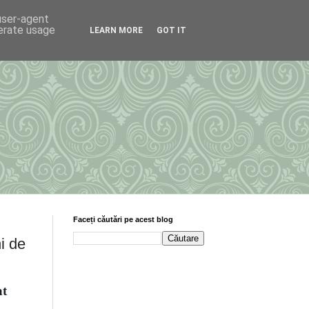
 user-agent
nerate usage
LEARN MORE
GOT IT
Faceți căutări pe acest blog
i de
at