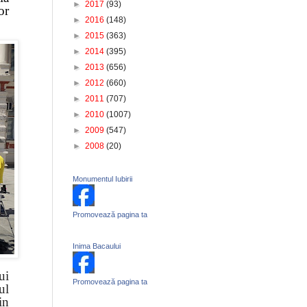
►
2017
(93)
or
►
2016
(148)
►
2015
(363)
►
2014
(395)
►
2013
(656)
►
2012
(660)
►
2011
(707)
►
2010
(1007)
►
2009
(547)
►
2008
(20)
Monumentul Iubirii
Promovează pagina ta
Inima Bacaului
ui
Promovează pagina ta
ul
in