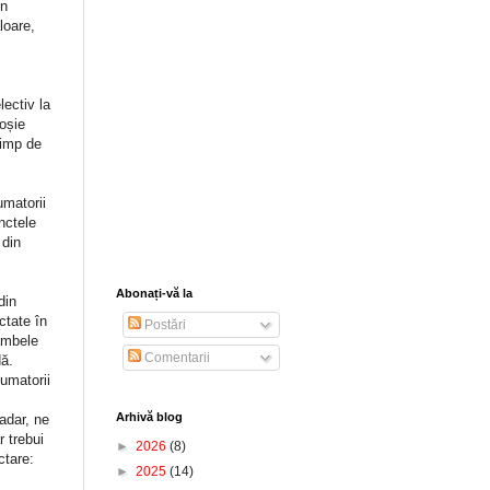
in
loare,
lectiv la
oșie
timp de
umatorii
nctele
 din
Abonați-vă la
din
ctate în
Postări
 ambele
Comentarii
dă.
umatorii
Arhivă blog
șadar, ne
 trebui
►
2026
(8)
ctare:
►
2025
(14)