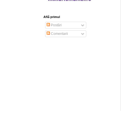
Află primul
Postări
Comentarii