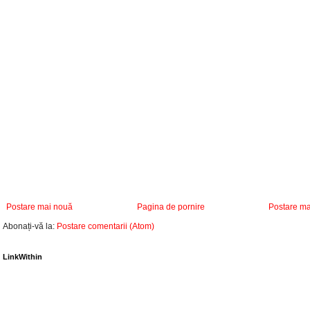
Postare mai nouă
Pagina de pornire
Postare ma
Abonați-vă la:
Postare comentarii (Atom)
LinkWithin