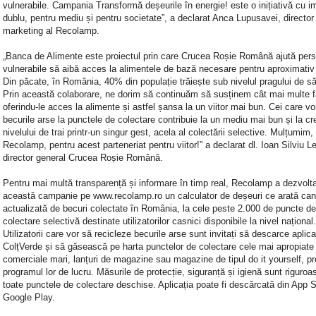
vulnerabile. Campania Transformă deșeurile în energie! este o inițiativă cu i
dublu, pentru mediu și pentru societate”, a declarat Anca Lupusavei, director
marketing al Recolamp.
„Banca de Alimente este proiectul prin care Crucea Roșie Română ajută per
vulnerabile să aibă acces la alimentele de bază necesare pentru aproximativ
Din păcate, în România, 40% din populație trăiește sub nivelul pragului de să
Prin această colaborare, ne dorim să continuăm să susținem cât mai multe fa
oferindu-le acces la alimente și astfel șansa la un viitor mai bun. Cei care v
becurile arse la punctele de colectare contribuie la un mediu mai bun și la cr
nivelului de trai printr-un singur gest, acela al colectării selective. Mulțumim,
Recolamp, pentru acest parteneriat pentru viitor!” a declarat dl. Ioan Silviu Le
director general Crucea Roșie Română.
Pentru mai multă transparență și informare în timp real, Recolamp a dezvolta
această campanie pe www.recolamp.ro un calculator de deșeuri ce arată cant
actualizată de becuri colectate în România, la cele peste 2.000 de puncte de
colectare selectivă destinate utilizatorilor casnici disponibile la nivel național.
Utilizatorii care vor să recicleze becurile arse sunt invitați să descarce aplica
ColțVerde și să găsească pe harta punctelor de colectare cele mai apropiate
comerciale mari, lanțuri de magazine sau magazine de tipul do it yourself, p
programul lor de lucru. Măsurile de protecție, siguranță și igienă sunt riguroa
toate punctele de colectare deschise. Aplicația poate fi descărcată din App S
Google Play.