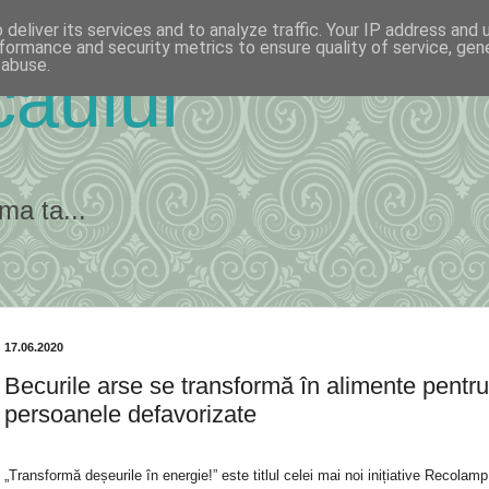
deliver its services and to analyze traffic. Your IP address and
formance and security metrics to ensure quality of service, ge
 abuse.
ăului
ma ta...
17.06.2020
Becurile arse se transformă în alimente pentru
persoanele defavorizate
„Transformă deșeurile în energie!” este titlul celei mai noi inițiative Recolamp