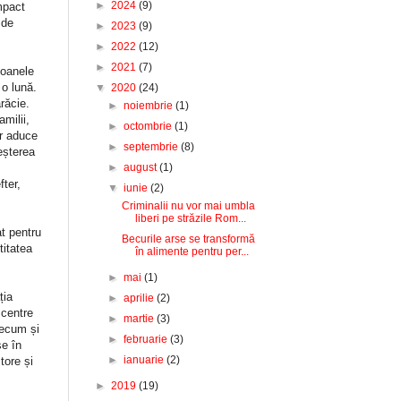
►
2024
(9)
mpact
 de
►
2023
(9)
►
2022
(12)
►
2021
(7)
soanele
 o lună.
▼
2020
(24)
răcie.
►
noiembrie
(1)
milii,
►
octombrie
(1)
or aduce
►
septembrie
(8)
eșterea
►
august
(1)
fter,
▼
iunie
(2)
Criminalii nu vor mai umbla
liberi pe străzile Rom...
t pentru
Becurile arse se transformă
itatea
în alimente pentru per...
►
mai
(1)
ția
►
aprilie
(2)
 centre
►
martie
(3)
recum și
►
februarie
(3)
se în
►
ianuarie
(2)
tore și
►
2019
(19)