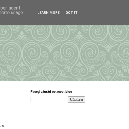
 user-agent
nerate usage
LEARN MORE
GOT IT
Faceți căutări pe acest blog
, o