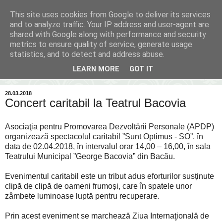
This site uses cookies from Google to deliver its services
Inima Bacăului
and to analyze traffic. Your IP address and user-agent are
shared with Google along with performance and security
metrics to ensure quality of service, generate usage
Din inima Bacăului...spre inima ta...
statistics, and to detect and address abuse.
LEARN MORE
GOT IT
▼
28.03.2018
Concert caritabil la Teatrul Bacovia
Asociaţia pentru Promovarea Dezvoltării Personale (APDP)
organizează spectacolul caritabil ”Sunt Optimus - SO”, în
data de 02.04.2018, în intervalul orar 14,00 – 16,00, în sala
Teatrului Municipal ”George Bacovia” din Bacău.
Evenimentul caritabil este un tribut adus eforturilor susținute
clipă de clipă de oameni frumoși, care în spatele unor
zâmbete luminoase luptă pentru recuperare.
Prin acest eveniment se marchează Ziua Internaţională de