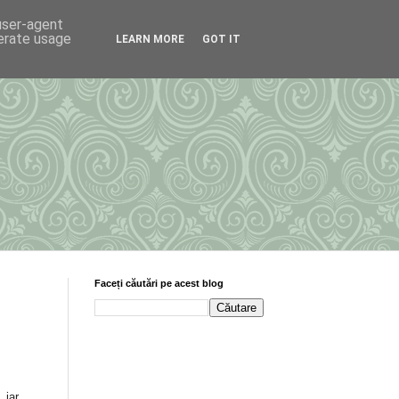
 user-agent
nerate usage
LEARN MORE
GOT IT
Faceți căutări pe acest blog
 iar