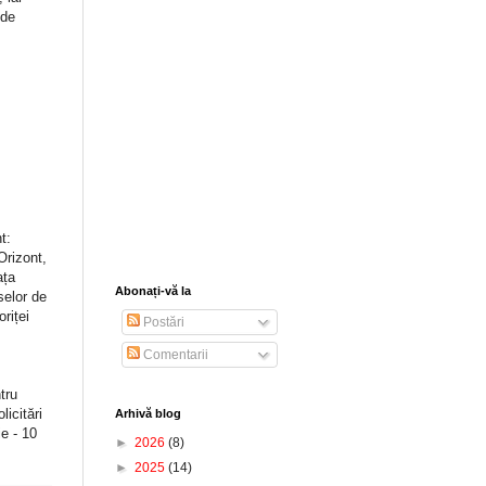
 de
t:
Orizont,
ața
Abonați-vă la
selor de
riței
Postări
Comentarii
tru
icitări
Arhivă blog
ie - 10
►
2026
(8)
►
2025
(14)