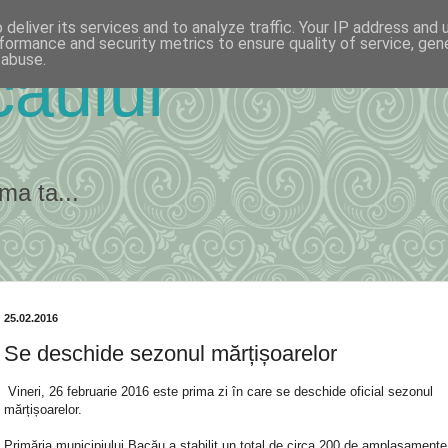
deliver its services and to analyze traffic. Your IP address and
formance and security metrics to ensure quality of service, ge
 abuse.
ăului
ma ta...
25.02.2016
Se deschide sezonul mărțișoarelor
Vineri, 26 februarie 2016 este prima zi în care se deschide oficial sezonul
mărțișoarelor.
Primăria municipiului Bacău a stabilit un total de circa 200 de amplasamente,