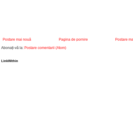
Postare mai nouă
Pagina de pornire
Postare ma
Abonați-vă la:
Postare comentarii (Atom)
LinkWithin