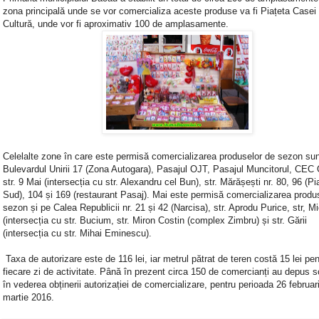
zona principală unde se vor comercializa aceste produse va fi Piațeta Casei
Cultură, unde vor fi aproximativ 100 de amplasamente.
Celelalte zone în care este permisă comercializarea produselor de sezon sun
Bulevardul Unirii 17 (Zona Autogara), Pasajul OJT, Pasajul Muncitorul, CEC 
str. 9 Mai (intersecția cu str. Alexandru cel Bun), str. Mărășești nr. 80, 96 (Pi
Sud), 104 și 169 (restaurant Pasaj). Mai este permisă comercializarea produ
sezon și pe Calea Republicii nr. 21 și 42 (Narcisa), str. Aprodu Purice, str, Mio
(intersecția cu str. Bucium, str. Miron Costin (complex Zimbru) și str. Gării
(intersecția cu str. Mihai Eminescu).
Taxa de autorizare este de 116 lei, iar metrul pătrat de teren costă 15 lei pen
fiecare zi de activitate. Până în prezent circa 150 de comercianți au depus sol
în vederea obținerii autorizației de comercializare, pentru perioada 26 februar
martie 2016.