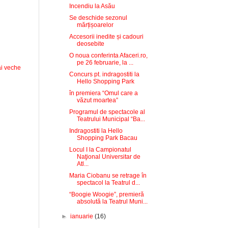
Incendiu la Asău
Se deschide sezonul
mărțișoarelor
Accesorii inedite și cadouri
deosebite
O noua conferinta Afaceri.ro,
pe 26 februarie, la ...
i veche
Concurs pt. indragostiti la
Hello Shopping Park
în premiera “Omul care a
văzut moartea”
Programul de spectacole al
Teatrului Municipal “Ba...
Indragostiti la Hello
Shopping Park Bacau
Locul I la Campionatul
Naţional Universitar de
Atl...
Maria Ciobanu se retrage în
spectacol la Teatrul d...
“Boogie Woogie”, premieră
absolută la Teatrul Muni...
►
ianuarie
(16)