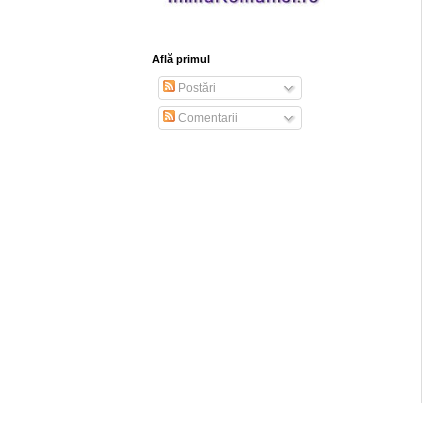
Află primul
Postări
Comentarii