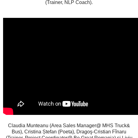
(Trainer, NLP Coach).
Claudia Munteanu (Area Sales Manager@ MHS Truck&
Bus), Cristina Ștefan (Poeta), Dragoş-Cristian Fînaru
(Trainer, Project Coordinator@ Be Great Romania) si Liviu