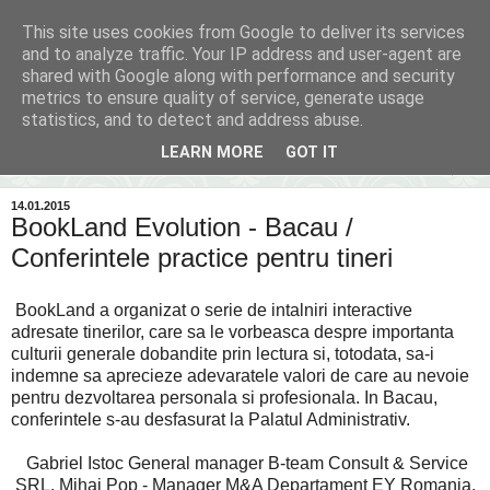
This site uses cookies from Google to deliver its services
Inima Bacăului
and to analyze traffic. Your IP address and user-agent are
shared with Google along with performance and security
metrics to ensure quality of service, generate usage
Din inima Bacăului...spre inima ta...
statistics, and to detect and address abuse.
LEARN MORE
GOT IT
▼
14.01.2015
BookLand Evolution - Bacau /
Conferintele practice pentru tineri
BookLand a organizat o serie de intalniri interactive
adresate tinerilor, care sa le vorbeasca despre importanta
culturii generale dobandite prin lectura si, totodata, sa-i
indemne sa aprecieze adevaratele valori de care au nevoie
pentru dezvoltarea personala si profesionala. In Bacau,
conferintele s-au desfasurat la Palatul Administrativ.
Gabriel Istoc General manager B-team Consult & Service
SRL, Mihai Pop - Manager M&A Departament EY Romania,