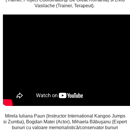
Vasilache (Trainer, Terapeut).
Mirela Iuliana Paun (Instructor International Kangoo Jumps
si Zumba), Bogdan Matei (Actor), Mihaela Băbuşanu (Expert
bunuri cu valoare memorialistică/conservator bunuri