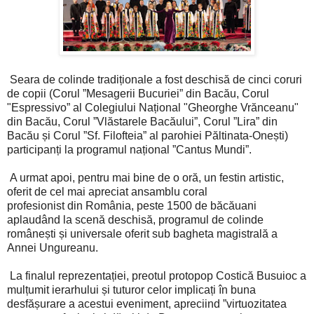
Seara de colinde tradiționale a fost deschisă de cinci coruri
de copii (Corul ”Mesagerii Bucuriei” din Bacău, Corul
"Espressivo” al Colegiului Național "Gheorghe Vrănceanu"
din Bacău, Corul ”Vlăstarele Bacăului”, Corul ”Lira” din
Bacău și Corul ”Sf. Filofteia” al parohiei Păltinata-Onești)
participanți la programul național ”Cantus Mundi”.
A urmat apoi, pentru mai bine de o oră, un festin artistic,
oferit de cel mai apreciat ansamblu coral
profesionist din România, peste 1500 de băcăuani
aplaudând la scenă deschisă, programul de colinde
românești și universale oferit sub bagheta magistrală a
Annei Ungureanu.
La finalul reprezentației, preotul protopop Costică Busuioc a
mulțumit ierarhului și tuturor celor implicați în buna
desfășurare a acestui eveniment, apreciind ”virtuozitatea