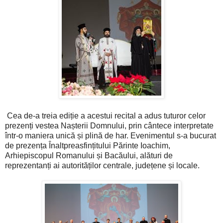
Cea de-a treia ediție a acestui recital a adus tuturor celor
prezenți vestea Nașterii Domnului, prin cântece interpretate
într-o maniera unică și plină de har. Evenimentul s-a bucurat
de prezența Înaltpreasfințitului Părinte Ioachim,
Arhiepiscopul Romanului și Bacăului, alături de
reprezentanți ai autorităților centrale, județene și locale.