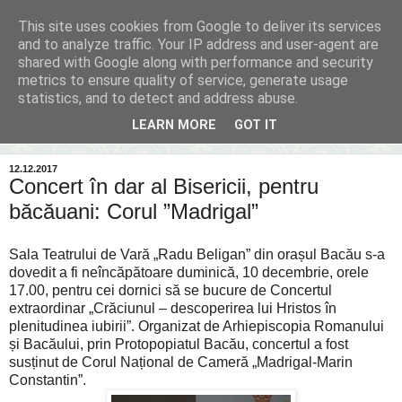
This site uses cookies from Google to deliver its services
Inima Bacăului
and to analyze traffic. Your IP address and user-agent are
shared with Google along with performance and security
metrics to ensure quality of service, generate usage
Din inima Bacăului...spre inima ta...
statistics, and to detect and address abuse.
LEARN MORE
GOT IT
▼
12.12.2017
Concert în dar al Bisericii, pentru
băcăuani: Corul ”Madrigal”
Sala Teatrului de Vară „Radu Beligan” din orașul Bacău s-a
dovedit a fi neîncăpătoare duminică, 10 decembrie, orele
17.00, pentru cei dornici să se bucure de Concertul
extraordinar „Crăciunul – descoperirea lui Hristos în
plenitudinea iubirii”. Organizat de Arhiepiscopia Romanului
și Bacăului, prin Protopopiatul Bacău, concertul a fost
susținut de Corul Național de Cameră „Madrigal-Marin
Constantin”.